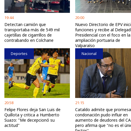
19:44
20:00
Detectan camión que
Nuevo Directorio de EPV inic
transportaba más de 549 mil
funciones y recibe al Delega
cajetillas de cigarrillos de
Presidencial con el foco en la
contrabando en Colchane
ampliación portuaria de
Valparaíso
Deportes
Nacional
20:58
21:15
Felipe Flores deja San Luis de
Cataldo admite que promesa
Quillota y critica a Humberto
condonación pudo influir en
Suazo: "Me decepcionó su
aumento de deudores del CA
actitud"
pero afirma que "no es el úni
factor"