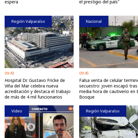
espera
el prestigio del país"
Región Valparaíso
Nacional
09:43
09:45
Hospital Dr. Gustavo Fricke de
Falsa venta de celular termin
Viña del Mar celebra nueva
secuestro: joven escapó tras
acreditación y destaca el trabajo
media hora de cautiverio en E
de más de 4 mil funcionarios
Bosque
Video
Región Valparaíso