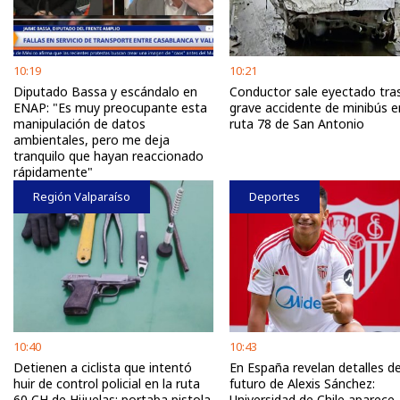
10:19
10:21
Diputado Bassa y escándalo en
Conductor sale eyectado tra
ENAP: "Es muy preocupante esta
grave accidente de minibús e
manipulación de datos
ruta 78 de San Antonio
ambientales, pero me deja
tranquilo que hayan reaccionado
rápidamente"
Región Valparaíso
Deportes
10:40
10:43
Detienen a ciclista que intentó
En España revelan detalles de
huir de control policial en la ruta
futuro de Alexis Sánchez:
60 CH de Hijuelas: portaba pistola
Universidad de Chile aparece