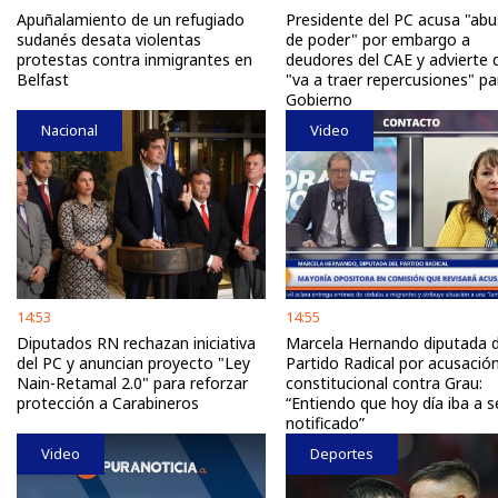
Apuñalamiento de un refugiado
Presidente del PC acusa "ab
sudanés desata violentas
de poder" por embargo a
protestas contra inmigrantes en
deudores del CAE y advierte 
Belfast
"va a traer repercusiones" pa
Gobierno
Nacional
Video
14:53
14:55
Diputados RN rechazan iniciativa
Marcela Hernando diputada d
del PC y anuncian proyecto "Ley
Partido Radical por acusació
Nain-Retamal 2.0" para reforzar
constitucional contra Grau:
protección a Carabineros
“Entiendo que hoy día iba a s
notificado”
Video
Deportes