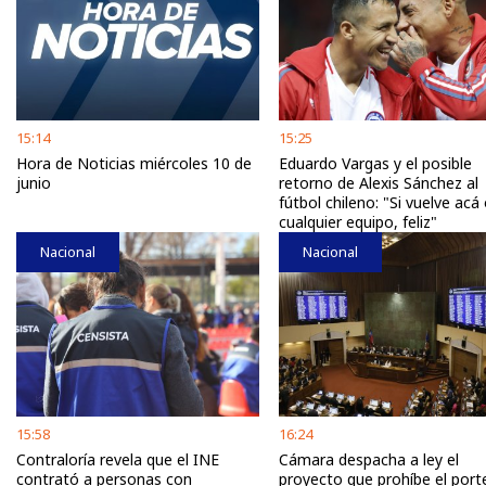
15:14
15:25
Hora de Noticias miércoles 10 de
Eduardo Vargas y el posible
junio
retorno de Alexis Sánchez al
fútbol chileno: "Si vuelve acá
cualquier equipo, feliz"
Nacional
Nacional
15:58
16:24
Contraloría revela que el INE
Cámara despacha a ley el
contrató a personas con
proyecto que prohíbe el port