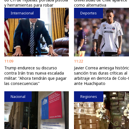
y herramientas para robar
como alternativa
Internacional
Deportes
11:09
11:22
Trump endurece su discurso
Javier Correa arriesga históri
contra Irán tras nueva escalada
sanción tras duras críticas al
militar: "Ahora tendrán que pagar
arbitraje en derrota de Colo-
las consecuencias"
ante Huachipato
Nacional
Regiones