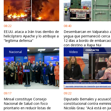
08:22
08:40
EE.UU. ataca a Irán tras derribo de
Desembarcan en Valparaíso 
helicóptero Apache y lo atribuye a
yegua que permaneció cerca
"legítima defensa"
12 días a bordo de embarcac
con destino a Rapa Nui
Nacional
Video
09:17
09:22
Minsal constituye Consejo
Diputado Bernales y acusaci
Nacional de Salud con foco
constitucional contra exmini
prioritario en reducir listas de
Nicolás Grau: "Acá está en j