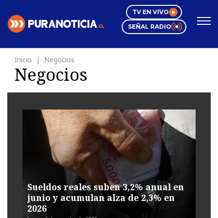
Click acá para ir directamente al contenido
TV EN VIVO
SEÑAL RADIO
Inicio
Negocios
Negocios
Dólar:
914,58
UF:
40.844,79
IVP:
42.129,81
Nacional
Espectáculos
Mundo Inmobiliario
Región Valparaíso
Editorial
Regiones
Internacional
Negocios
Tendencias
Deportes
Motores
Pura Mujer
Videos
Sueldos reales suben 3,2% anual en
junio y acumulan alza de 2,3% en
2026