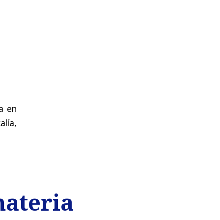
a en
lía,
materia