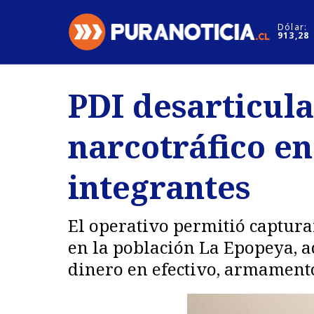
Click acá para ir directamente al contenido
Dólar:
913,28
Nacional
Espectáculo
PDI desarticula
Regiones
Internacion
narcotráfico en
Deportes
Motores
integrantes
El operativo permitió captura
en la población La Epopeya, ad
dinero en efectivo, armamento