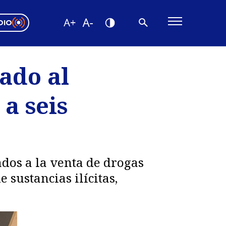
DIO
ón Valparaíso
Editorial
cado al
encias
 a seis
os
dos a la venta de drogas
 sustancias ilícitas,