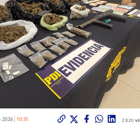
e 2026
10:35
2.820
vi