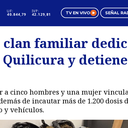
UF:
IVP:
TV EN VIVO
SEÑAL RA
40.844,79
42.129,81
s
Mundo Inmobiliario
Regi
 clan familiar dedi
al
Negocios
Tend
 Quilicura y detiene
Pura Mujer
Vide
r a cinco hombres y una mujer vincula
emás de incautar más de 1.200 dosis de
 y vehículos.