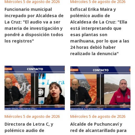
Miércoles 5 de agosto de 2026
Miércoles 5 de agosto de 2026
Funcionario municipal
Exfiscal Erika Maira y
increpado por Alcaldesa de
polémico audio de
La Cruz: "El audio va a ser
Alcaldesa de La Cruz: "Ella
materia de investigación y
está interpretando que
pondré a disposición todos
esas plantas son
los registros"
marihuana, por lo que a las
24 horas debió haber
realizado la denuncia"
Miércoles 5 de agosto de 2026
Miércoles 5 de agosto de 2026
Directora de Letra C, y
Alcalde de Puchuncaví y
polémico audio de
red de alcantarillado para