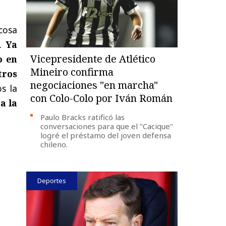
cosa
e.
Ya
Vicepresidente de Atlético
o en
Mineiro confirma
tros
negociaciones "en marcha"
os la
con Colo-Colo por Iván Román
a la
Paulo Bracks ratificó las
conversaciones para que el "Cacique"
logré el préstamo del joven defensa
chileno.
Deportes