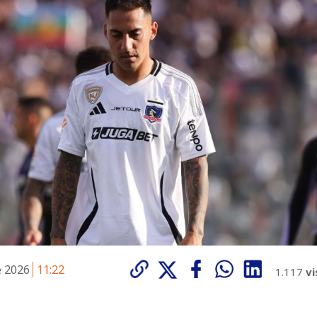
e 2026
11:22
1.117
vi