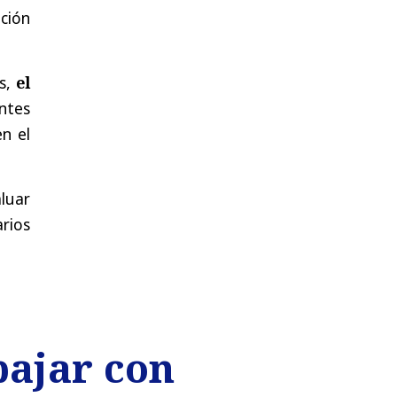
ción
os,
el
ntes
n el
luar
rios
bajar con