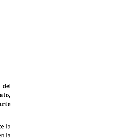
 del
ato,
arte
e la
en la