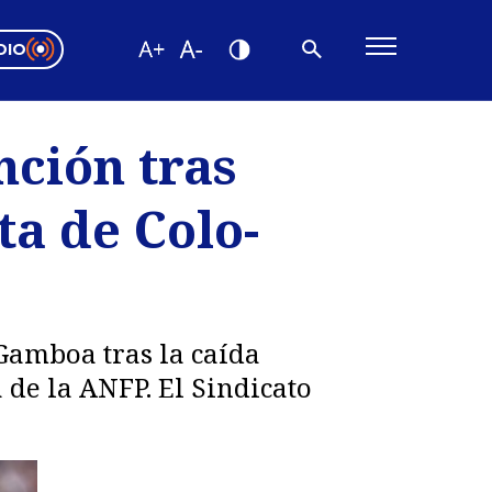
DIO
ón Valparaíso
Editorial
nción tras
encias
ta de Colo-
os
 Gamboa tras la caída
de la ANFP. El Sindicato