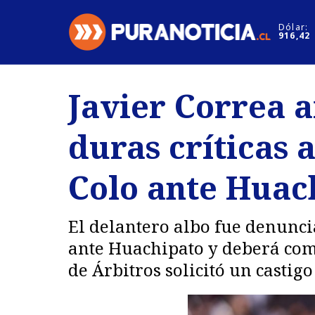
Click acá para ir directamente al contenido
Dólar:
916,42
Nacional
Espectáculo
Javier Correa a
Regiones
Internacion
duras críticas 
Deportes
Motores
Colo ante Huac
El delantero albo fue denuncia
ante Huachipato y deberá comp
de Árbitros solicitó un castigo