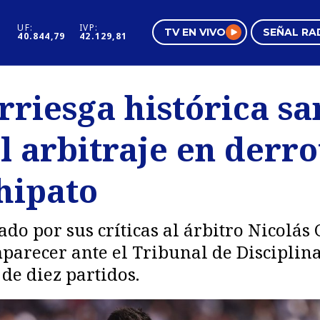
UF:
IVP:
TV EN VIVO
SEÑAL RA
40.844,79
42.129,81
s
Mundo Inmobiliario
Regi
rriesga histórica sa
al
Negocios
Tend
al arbitraje en derro
Pura Mujer
Vide
hipato
do por sus críticas al árbitro Nicolás
arecer ante el Tribunal de Disciplina 
 de diez partidos.