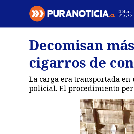
Click acá para ir directamente al contenido
Dólar:
912,75
Nacional
Espectáculo
Decomisan más 
Regiones
Internacion
cigarros de co
Deportes
Motores
La carga era transportada en 
policial. El procedimiento per