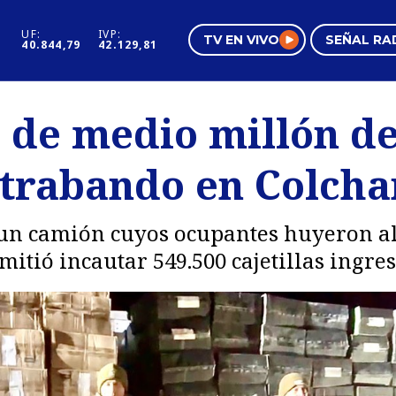
UF:
IVP:
TV EN VIVO
SEÑAL RA
40.844,79
42.129,81
s
Mundo Inmobiliario
Regi
de medio millón de 
al
Negocios
Tend
ntrabando en Colch
Pura Mujer
Vide
un camión cuyos ocupantes huyeron al 
mitió incautar 549.500 cajetillas ingre