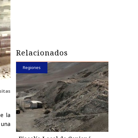
Relacionados
Regiones
sitas
e la
 una