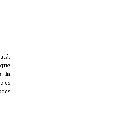
acá,
 que
n la
roles
ades