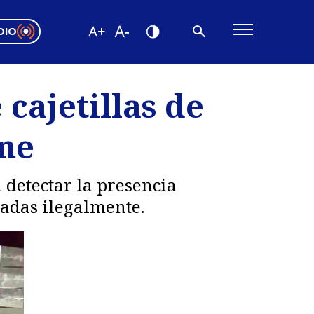
DIO
ón Valparaíso
Editorial
cajetillas de
encias
ane
os
detectar la presencia
sadas ilegalmente.