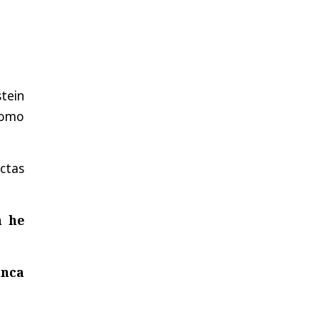
tein
como
ctas
a he
unca