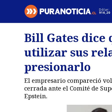
Click acá para ir directamente al contenido
Dólar:
916,20
Nacional
Espectáculo
Bill Gates dice 
Regiones
Internacion
utilizar sus re
Deportes
Motores
presionarlo
El empresario compareció vo
cerrada ante el Comité de Sup
Epstein.