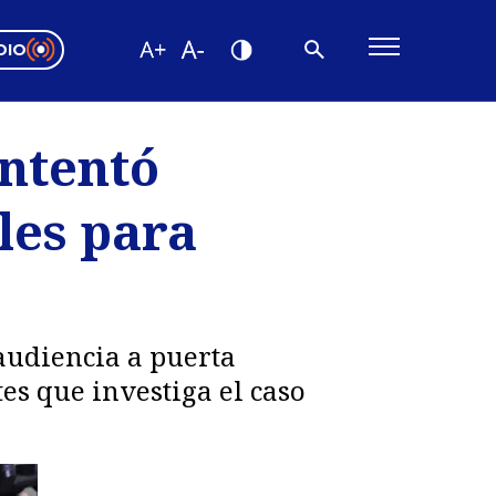
DIO
ón Valparaíso
Editorial
intentó
encias
les para
os
udiencia a puerta
es que investiga el caso