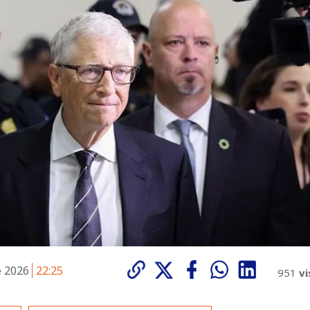
e 2026
22:25
951
vi