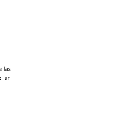
e las
o en