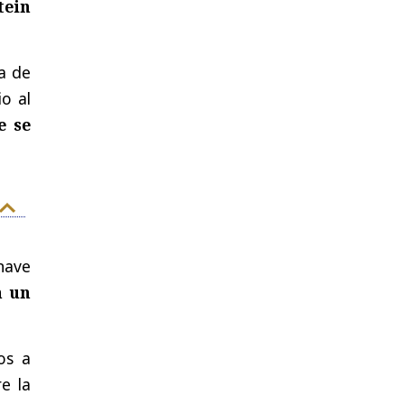
tein
ta de
o al
e se
nave
n un
os a
e la