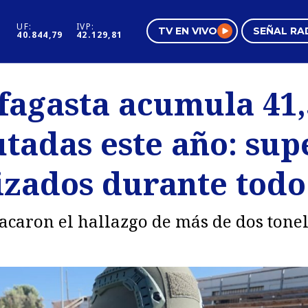
UF:
IVP:
TV EN VIVO
SEÑAL RA
40.844,79
42.129,81
s
Mundo Inmobiliario
Regi
fagasta acumula 41,
al
Negocios
Tend
tadas este año: sup
Pura Mujer
Vide
izados durante todo
tacaron el hallazgo de más de dos ton