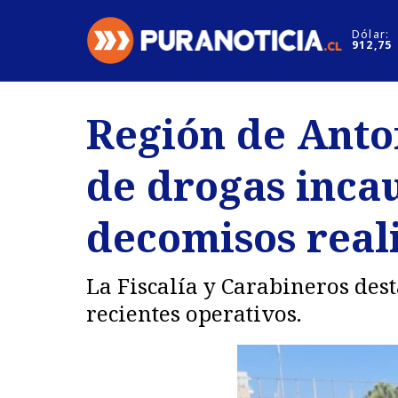
Click acá para ir directamente al contenido
Dólar:
912,75
Nacional
Espectáculo
Región de Anto
Regiones
Internacion
de drogas incau
Deportes
Motores
decomisos real
La Fiscalía y Carabineros des
recientes operativos.