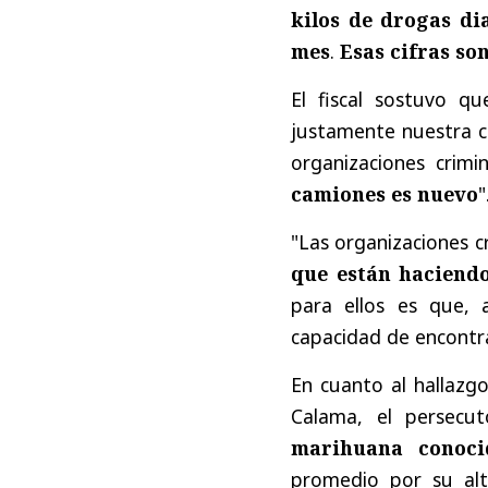
kilos de drogas di
mes
.
Esas cifras so
El fiscal sostuvo q
justamente nuestra c
organizaciones crimi
camiones es nuevo
"
"Las organizaciones c
que están haciend
para ellos es que, 
capacidad de encontra
En cuanto al hallaz
Calama, el persecu
marihuana conoci
promedio por su al