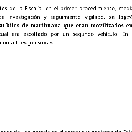
es de la Fiscalía, en el primer procedimiento, medi
 de investigación y seguimiento vigilado,
se logr
80 kilos de marihuana que eran movilizados e
cual era escoltado por un segundo vehículo. En 
ron a tres personas
.
terior de una parcela en el sector sur poniente de Ca