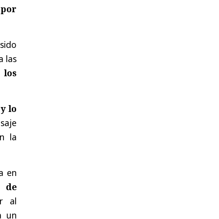
 por
sido
 las
 los
y lo
saje
n la
a en
d de
r al
a un