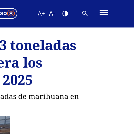
DIO
ón Valparaíso
Editorial
3 toneladas
encias
era los
os
 2025
eladas de marihuana en