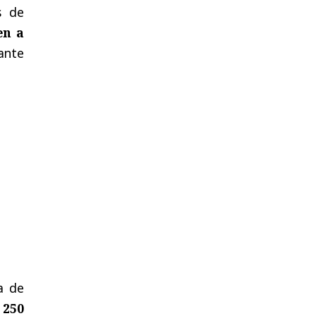
s de
en a
ante
a de
 250