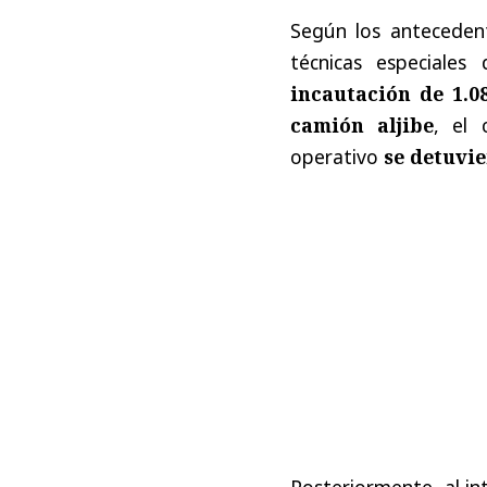
Según los antecedent
técnicas especiales
incautación de 1.0
camión aljibe
, el 
operativo
se detuvie
Posteriormente, al in