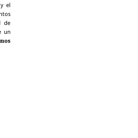
y el
ntos
l de
e un
emos