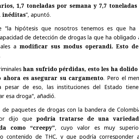
arios, 1,7 toneladas por semana y 7,7 toneladas
n inéditas
”, apuntó.
ue "la hipótesis que nosotros tenemos es que ha 
apacidad de detección de drogas la que ha obligado a
nales a
modificar sus modus operandi. Esto de
.
riminales
han sufrido pérdidas, esto les ha dolido 
o ahora es asegurar su cargamento
. Pero el men
a pesar de eso, las instituciones del Estado tiene
r esa droga", añadió.
go de paquetes de drogas con la bandera de Colombi
tor dijo que
podría tratarse de una varieda
da como “creepy”
, cuyo valor es muy superio
to contenido de THC, y que podría corresponder 