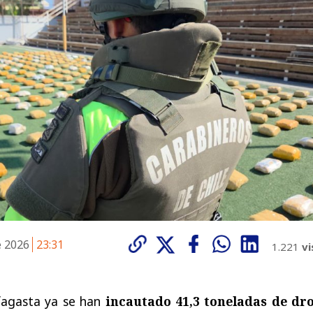
e 2026
23:31
1.221
vi
fagasta ya se han
incautado 41,3 toneladas de dr