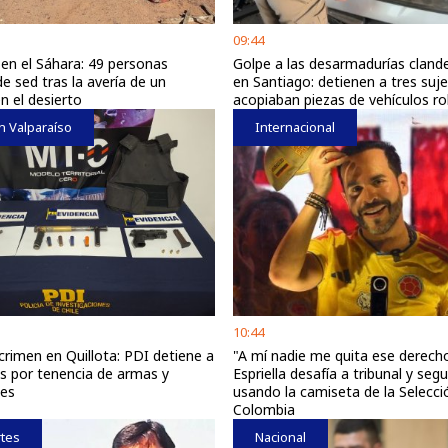
09:44
 en el Sáhara: 49 personas
Golpe a las desarmadurías cland
e sed tras la avería de un
en Santiago: detienen a tres suj
n el desierto
acopiaban piezas de vehículos r
n Valparaíso
Internacional
10:44
crimen en Quillota: PDI detiene a
"A mí nadie me quita ese derecho
 por tenencia de armas y
Espriella desafía a tribunal y segu
nes
usando la camiseta de la Selecci
Colombia
tes
Nacional