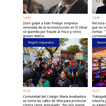
14:40
14:48
Duro golpe a Iván Poduje: empresa
Rectora e
removida de la reconstrucción en El Olivar
que no r
se querella por fraude al Fisco y otros
tomas: "
graves delitos
comunida
Región Valparaíso
Nacio
15:20
15:37
Comunidad del Colegio María Auxiliadora
Trabajad
se toma las calles de Viña para protestar
robusta 
contra cierre anticipado: "No nos queda
su exper