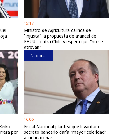
15:17
uel
Ministro de Agricultura califica de
oja:
"injusta" la propuesta de arancel de
EE.UU. contra Chile y espera que "no se
atrevan"
Nacional
16:06
Keiko
Fiscal Nacional plantea que levantar el
arrera por
secreto bancario daría "mayor celeridad"
a indagatorias