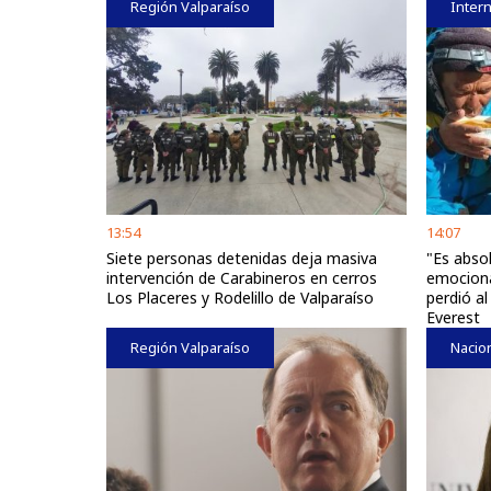
Región Valparaíso
Intern
13:54
14:07
Siete personas detenidas deja masiva
"Es abso
intervención de Carabineros en cerros
emociona
Los Placeres y Rodelillo de Valparaíso
perdió al
Everest
Región Valparaíso
Nacio