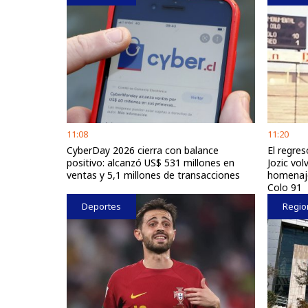
11:08
11:20
CyberDay 2026 cierra con balance
El regre
positivo: alcanzó US$ 531 millones en
Jozic vol
ventas y 5,1 millones de transacciones
homenaje
Colo 91
Deportes
Regio