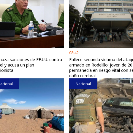
08:42
haza sanciones de EE.UU. contra
Fallece segunda víctima del ataq
el y acusa un plan
armado en Rodelillo: joven de 2
ionista
permanecía en riesgo vital con s
daño cerebral
acional
Nacional