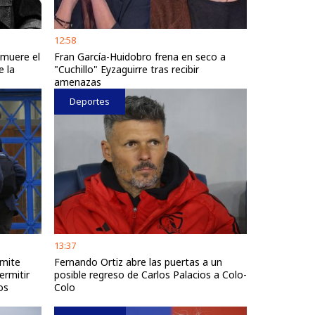
12:58
 muere el
Fran García-Huidobro frena en seco a
e la
"Cuchillo" Eyzaguirre tras recibir
amenazas
Deportes
13:37
emite
Fernando Ortiz abre las puertas a un
ermitir
posible regreso de Carlos Palacios a Colo-
os
Colo