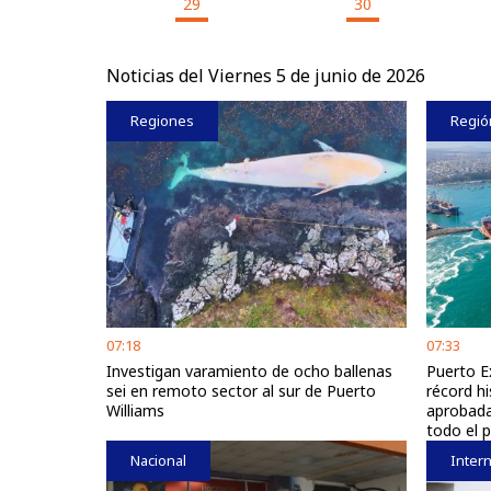
29
30
Noticias del Viernes 5 de junio de 2026
Regiones
Regió
07:18
07:33
Investigan varamiento de ocho ballenas
Puerto E
sei en remoto sector al sur de Puerto
récord hi
Williams
aprobada
todo el p
Nacional
Intern