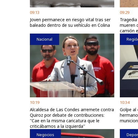
09:13
09:29
Joven permanece en riesgo vital tras ser
Tragedia
baleado dentro de su vehículo en Colina
mueren d
camión e
Nacional
Regió
10:19
10:34
Alcaldesa de Las Condes arremete contra
Golpe al 
Quiroz por debate de contribuciones:
hermanos
''Cae en la misma caricatura que le
municio
criticábamos a la izquierda''
Negocios
Depor