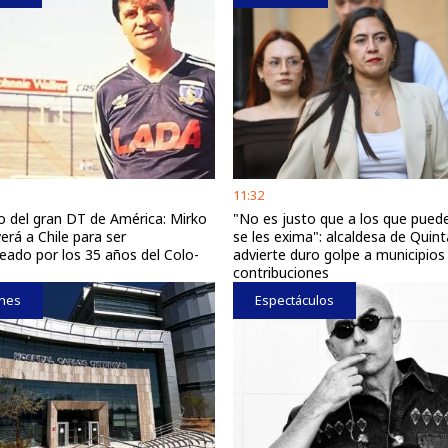
11:32
so del gran DT de América: Mirko
"No es justo que a los que pued
verá a Chile para ser
se les exima": alcaldesa de Quin
ado por los 35 años del Colo-
advierte duro golpe a municipios 
contribuciones
nes
Espectáculos