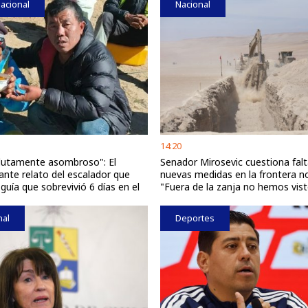
acional
Nacional
14:20
lutamente asombroso": El
Senador Mirosevic cuestiona fal
nte relato del escalador que
nuevas medidas en la frontera no
 guía que sobrevivió 6 días en el
"Fuera de la zanja no hemos vist
nal
Deportes