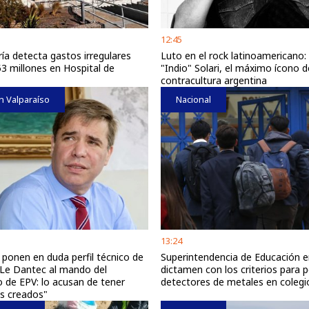
12:45
ía detecta gastos irregulares
Luto en el rock latinoamericano:
53 millones en Hospital de
"Indio" Solari, el máximo ícono d
contracultura argentina
n Valparaíso
Nacional
13:24
 ponen en duda perfil técnico de
Superintendencia de Educación 
Le Dantec al mando del
dictamen con los criterios para p
o de EPV: lo acusan de tener
detectores de metales en colegi
es creados"