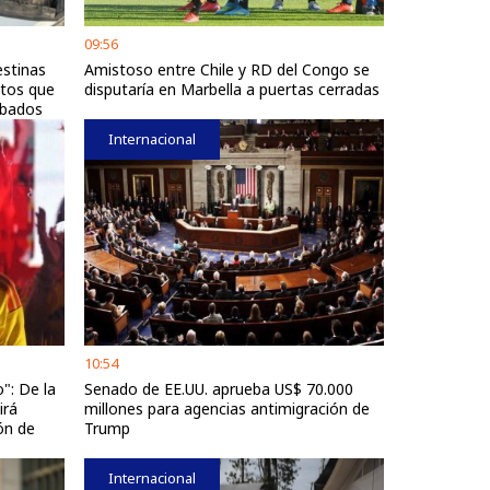
09:56
estinas
Amistoso entre Chile y RD del Congo se
etos que
disputaría en Marbella a puertas cerradas
obados
Internacional
10:54
": De la
Senado de EE.UU. aprueba US$ 70.000
irá
millones para agencias antimigración de
ón de
Trump
Internacional