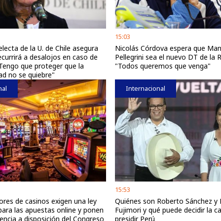
15:03
lecta de la U. de Chile asegura
Nicolás Córdova espera que Man
ecurrirá a desalojos en caso de
Pellegrini sea el nuevo DT de la R
Tengo que proteger que la
"Todos queremos que venga"
d no se quiebre"
nal
Internacional
15:53
ores de casinos exigen una ley
Quiénes son Roberto Sánchez y 
para las apuestas online y ponen
Fujimori y qué puede decidir la c
iencia a disposición del Congreso
presidir Perú