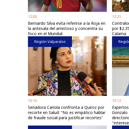
12:03
12:21
Bernardo Silva evita referirse a la Roja en
Contralor
la antesala del amistoso y concentra su
por $2.3
foco en el Mundial
Calama
Región Valparaíso
Regió
13:10
13:12
Senadora Cariola confronta a Quiroz por
Expertos
recorte en Salud: "No es empático hablar
Gonzalo 
de fraude social para justificar recortes"
directori
"interes