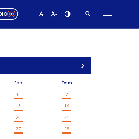
DIO
ón Valparaíso
Editorial
encias
os
Sáb
Dom
6
7
13
14
20
21
27
28