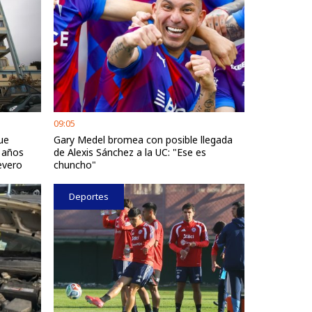
09:05
ue
Gary Medel bromea con posible llegada
0 años
de Alexis Sánchez a la UC: "Ese es
evero
chuncho"
Deportes