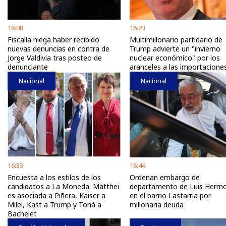
16:08
16:23
Fiscalía niega haber recibido
Multimillonario partidario de
nuevas denuncias en contra de
Trump advierte un "invierno
Jorge Valdivia tras posteo de
nuclear económico" por los
denunciante
aranceles a las importacione
Nacional
Nacional
16:33
16:44
Encuesta a los estilos de los
Ordenan embargo de
candidatos a La Moneda: Matthei
departamento de Luis Hermos
es asociada a Piñera, Kaiser a
en el barrio Lastarria por
Milei, Kast a Trump y Tohá a
millonaria deuda
Bachelet