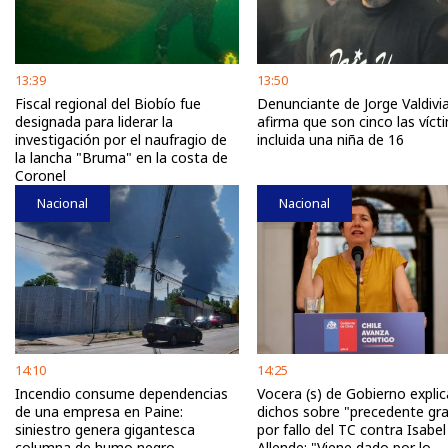
13:39
13:50
Fiscal regional del Biobío fue
Denunciante de Jorge Valdivi
designada para liderar la
afirma que son cinco las víct
investigación por el naufragio de
incluida una niña de 16
la lancha "Bruma" en la costa de
Coronel
Nacional
Nacional
14:10
14:25
Incendio consume dependencias
Vocera (s) de Gobierno explic
de una empresa en Paine:
dichos sobre "precedente gr
siniestro genera gigantesca
por fallo del TC contra Isabel
columna de humo negro
Allende: "Viene dado por lo