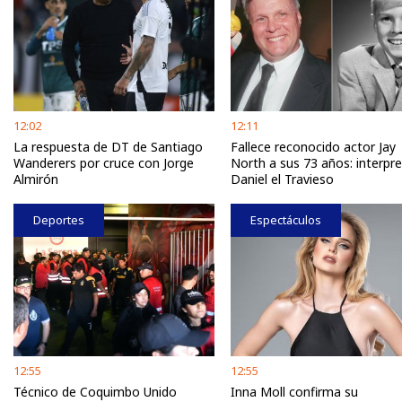
12:02
12:11
La respuesta de DT de Santiago
Fallece reconocido actor Jay
Wanderers por cruce con Jorge
North a sus 73 años: interpr
Almirón
Daniel el Travieso
Deportes
Espectáculos
12:55
12:55
Técnico de Coquimbo Unido
Inna Moll confirma su