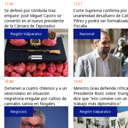
17:40
17:57
Se definió por tómbola tras
Corte Suprema confirma por
empate: José Miguel Castro se
unanimidad desafuero de Cat
convirtió en el nuevo presidente
Pérez y podrá ser formalizad
de la Cámara de Diputados
Fiscalía
Región Valparaíso
Nacional
18:48
19:03
Detienen a cuatro chilenos y a un
Ministro Grau defiende crític
venezolano en situación
Presidente Boric sobre Trum
migratoria irregular por cultivo de
dice que "eso convive con un
cannabis sativa en Nogales
trabajo más diplomático"
Negocios
Región Valparaíso