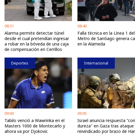
08:31
08:40
Alarma permite detectar túnel
Falla técnica en la Línea 1 del
desde el cual pretendían ingresar
Metro de Santiago genera c
a robar en la bóveda de una caja
en la Alameda
de compensación en Cerrillos
Deportes
Internacional
09:00
09:05
Tabilo venció a Wawrinka en el
Israel anuncia respuesta "co
Masters 1000 de Montecarlo y
dureza" en Gaza tras ataque
ahora va por Djokovic
reivindicado por brazo de H