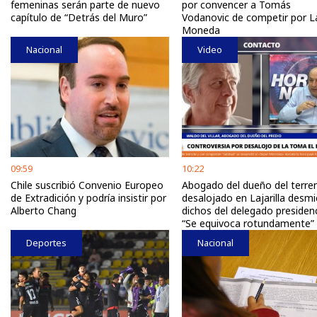
femeninas serán parte de nuevo
por convencer a Tomás
capítulo de “Detrás del Muro”
Vodanovic de competir por L
Moneda
Nacional
Video
09:59
10:22
Chile suscribió Convenio Europeo
Abogado del dueño del terre
de Extradición y podría insistir por
desalojado en Lajarilla desm
Alberto Chang
dichos del delegado presidenc
“Se equivoca rotundamente”
Deportes
Nacional