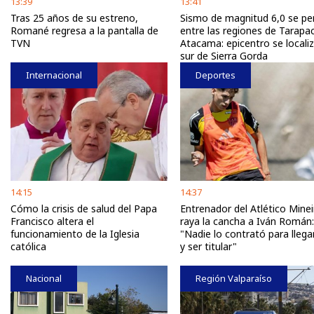
13:39
13:41
Tras 25 años de su estreno,
Sismo de magnitud 6,0 se per
Romané regresa a la pantalla de
entre las regiones de Tarapa
TVN
Atacama: epicentro se localiz
sur de Sierra Gorda
Internacional
Deportes
14:15
14:37
Cómo la crisis de salud del Papa
Entrenador del Atlético Minei
Francisco altera el
raya la cancha a Iván Román:
funcionamiento de la Iglesia
"Nadie lo contrató para llega
católica
y ser titular"
Nacional
Región Valparaíso