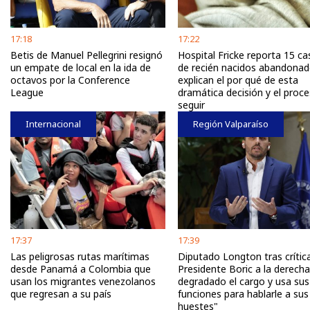
17:18
17:22
Betis de Manuel Pellegrini resignó
Hospital Fricke reporta 15 c
un empate de local en la ida de
de recién nacidos abandonad
octavos por la Conference
explican el por qué de esta
League
dramática decisión y el proc
seguir
Internacional
Región Valparaíso
17:37
17:39
Las peligrosas rutas marítimas
Diputado Longton tras crític
desde Panamá a Colombia que
Presidente Boric a la derecha
usan los migrantes venezolanos
degradado el cargo y usa sus
que regresan a su país
funciones para hablarle a sus
huestes"