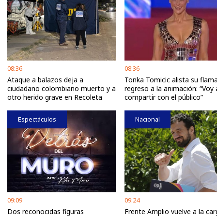
08:36
08:36
Ataque a balazos deja a
Tonka Tomicic alista su flam
ciudadano colombiano muerto y a
regreso a la animación: “Voy 
otro herido grave en Recoleta
compartir con el público”
Espectáculos
Nacional
09:09
09:24
Dos reconocidas figuras
Frente Amplio vuelve a la car