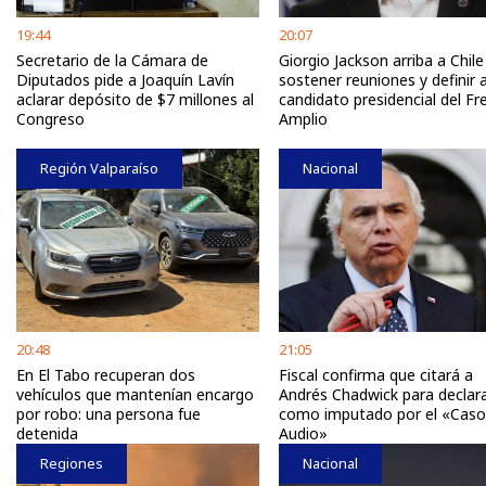
19:44
20:07
Secretario de la Cámara de
Giorgio Jackson arriba a Chile
Diputados pide a Joaquín Lavín
sostener reuniones y definir 
aclarar depósito de $7 millones al
candidato presidencial del Fr
Congreso
Amplio
Región Valparaíso
Nacional
20:48
21:05
En El Tabo recuperan dos
Fiscal confirma que citará a
vehículos que mantenían encargo
Andrés Chadwick para declar
por robo: una persona fue
como imputado por el «Caso
detenida
Audio»
Regiones
Nacional