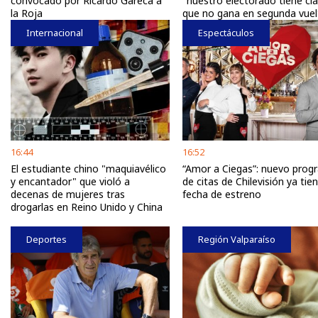
convocado por Ricardo Gareca a
"nuestro electorado tiene cl
la Roja
que no gana en segunda vuel
Internacional
Espectáculos
16:44
16:52
El estudiante chino "maquiavélico
“Amor a Ciegas”: nuevo prog
y encantador" que violó a
de citas de Chilevisión ya tie
decenas de mujeres tras
fecha de estreno
drogarlas en Reino Unido y China
Deportes
Región Valparaíso