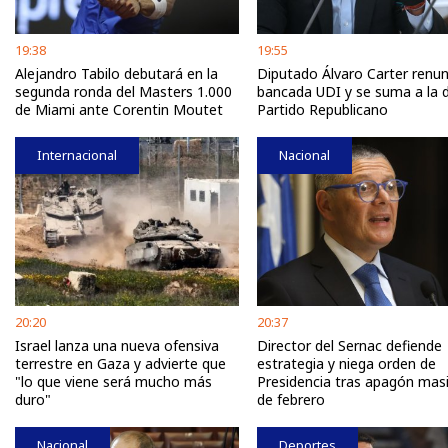
19:38
19:55
Alejandro Tabilo debutará en la
Diputado Álvaro Carter renun
segunda ronda del Masters 1.000
bancada UDI y se suma a la d
de Miami ante Corentin Moutet
Partido Republicano
Internacional
Nacional
20:20
20:37
Israel lanza una nueva ofensiva
Director del Sernac defiende
terrestre en Gaza y advierte que
estrategia y niega orden de
"lo que viene será mucho más
Presidencia tras apagón mas
duro"
de febrero
Nacional
Deportes