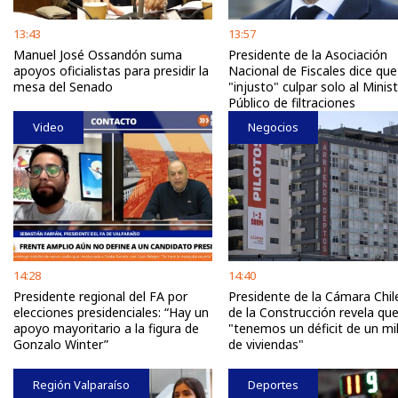
13:43
13:57
Manuel José Ossandón suma
Presidente de la Asociación
apoyos oficialistas para presidir la
Nacional de Fiscales dice que
mesa del Senado
"injusto" culpar solo al Minis
Público de filtraciones
Video
Negocios
14:28
14:40
Presidente regional del FA por
Presidente de la Cámara Chil
elecciones presidenciales: “Hay un
de la Construcción revela qu
apoyo mayoritario a la figura de
"tenemos un déficit de un mi
Gonzalo Winter”
de viviendas"
Región Valparaíso
Deportes