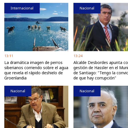
Internacional
Nacional
13:11
13:24
La dramática imagen de perros
Alcalde Desbordes apunta co
siberianos corriendo sobre el agua
gestión de Hassler en el Muni
que revela el rápido deshielo de
de Santiago: "Tengo la convi
Groenlandia
de que hay corrupción"
Nacional
Nacional