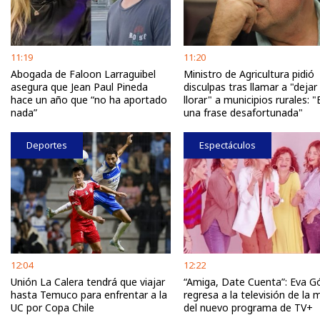
11:19
11:20
Abogada de Faloon Larraguibel
Ministro de Agricultura pidió
asegura que Jean Paul Pineda
disculpas tras llamar a "dejar
hace un año que “no ha aportado
llorar" a municipios rurales: "
nada”
una frase desafortunada"
Deportes
Espectáculos
12:04
12:22
Unión La Calera tendrá que viajar
“Amiga, Date Cuenta”: Eva 
hasta Temuco para enfrentar a la
regresa a la televisión de la
UC por Copa Chile
del nuevo programa de TV+