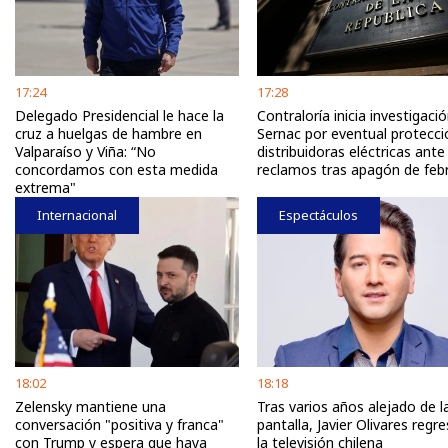
17:24
17:28
Delegado Presidencial le hace la
Contraloría inicia investigaci
cruz a huelgas de hambre en
Sernac por eventual protecci
Valparaíso y Viña: “No
distribuidoras eléctricas ante
concordamos con esta medida
reclamos tras apagón de feb
extrema"
Internacional
Espectáculos
18:02
18:18
Zelensky mantiene una
Tras varios años alejado de l
conversación "positiva y franca"
pantalla, Javier Olivares regr
con Trump y espera que haya
la televisión chilena