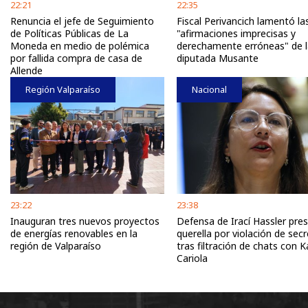
22:21
22:35
Renuncia el jefe de Seguimiento
Fiscal Perivancich lamentó la
de Políticas Públicas de La
"afirmaciones imprecisas y
Moneda en medio de polémica
derechamente erróneas" de l
por fallida compra de casa de
diputada Musante
Allende
Región Valparaíso
Nacional
23:22
23:38
Inauguran tres nuevos proyectos
Defensa de Irací Hassler pre
de energías renovables en la
querella por violación de sec
región de Valparaíso
tras filtración de chats con K
Cariola