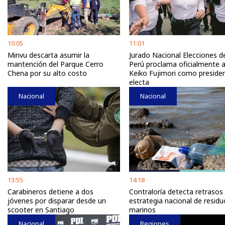
10:05
11:01
Minvu descarta asumir la
Jurado Nacional Elecciones d
mantención del Parque Cerro
Perú proclama oficialmente 
Chena por su alto costo
Keiko Fujimori como preside
electa
Nacional
Nacional
13:55
14:18
Carabineros detiene a dos
Contraloría detecta retrasos
jóvenes por disparar desde un
estrategia nacional de residu
scooter en Santiago
marinos
Nacional
Regiones