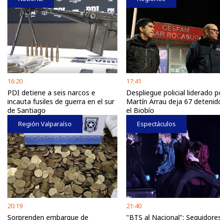
16:20
17:41
PDI detiene a seis narcos e
Despliegue policial liderado p
incauta fusiles de guerra en el sur
Martín Arrau deja 67 detenid
de Santiago
el Biobío
Región Valparaíso
Espectáculos
20:19
21:40
Sorprenden embarque de
"BTS al Nacional": Seguidore