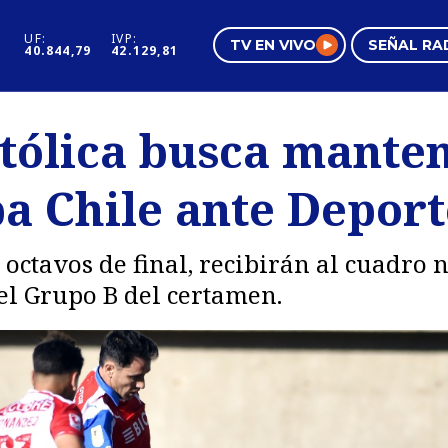
UF:
IVP:
TV EN VIVO
SEÑAL RA
40.844,79
42.129,81
s
Mundo Inmobiliario
Regi
tólica busca manten
al
Negocios
Tend
pa Chile ante Depor
Pura Mujer
Vide
 octavos de final, recibirán al cuadro 
el Grupo B del certamen.