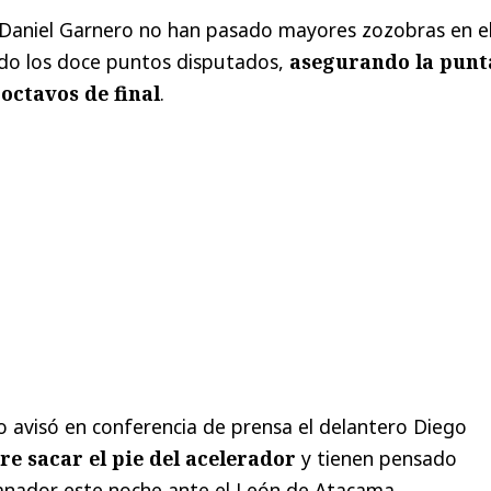
e Daniel Garnero no han pasado mayores zozobras en e
do los doce puntos disputados,
asegurando la punt
 octavos de final
.
 avisó en conferencia de prensa el delantero Diego
re sacar el pie del acelerador
y tienen pensado
anador este noche ante el León de Atacama.