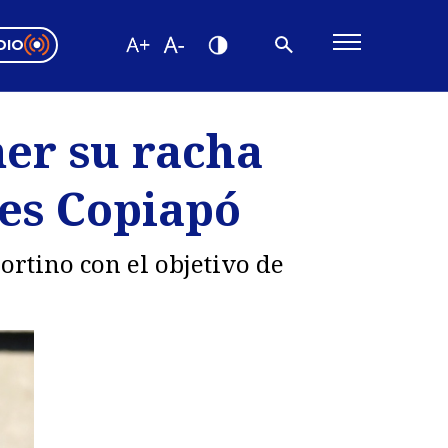
DIO
ón Valparaíso
Editorial
er su racha
encias
tes Copiapó
os
nortino con el objetivo de