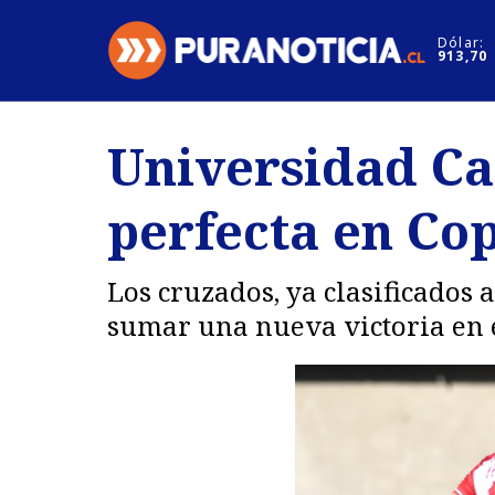
Click acá para ir directamente al contenido
Dólar:
913,70
Nacional
Espectáculo
Universidad Ca
Regiones
Internacion
perfecta en Co
Deportes
Motores
Los cruzados, ya clasificados a
sumar una nueva victoria en 