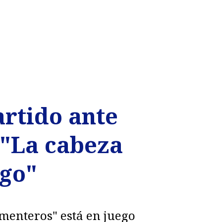
artido ante
 "La cabeza
ego"
ementeros" está en juego