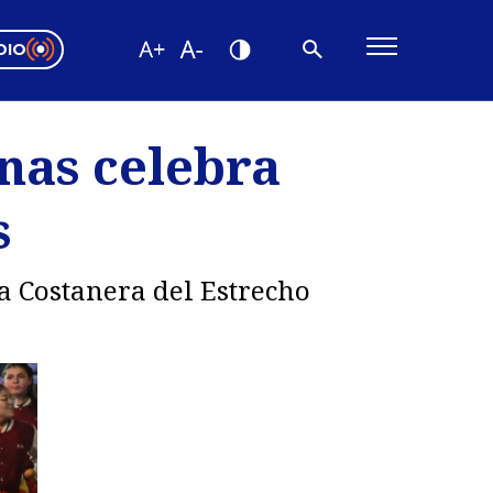
DIO
ón Valparaíso
Editorial
nas celebra
encias
s
os
a Costanera del Estrecho
.