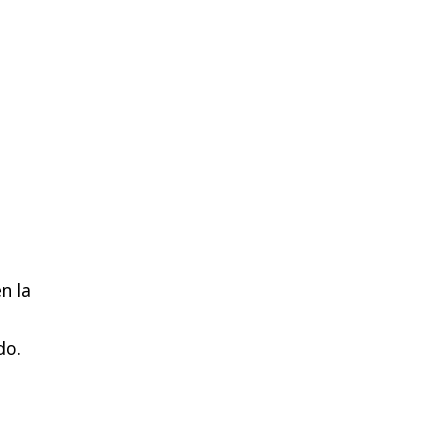
n la
do.