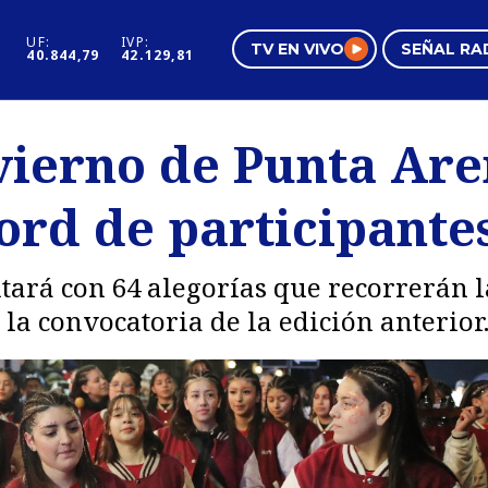
UF:
IVP:
TV EN VIVO
SEÑAL RA
40.844,79
42.129,81
s
Mundo Inmobiliario
Regi
vierno de Punta Are
al
Negocios
Tend
ord de participante
Pura Mujer
Vide
tará con 64 alegorías que recorrerán l
la convocatoria de la edición anterior