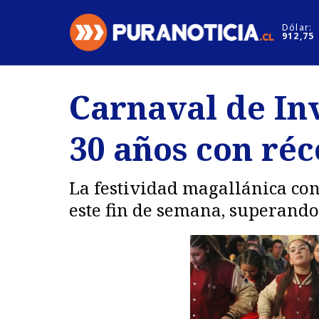
Click acá para ir directamente al contenido
Dólar:
912,75
Nacional
Espectáculo
Carnaval de In
Regiones
Internacion
30 años con réc
Deportes
Motores
La festividad magallánica con
este fin de semana, superando 