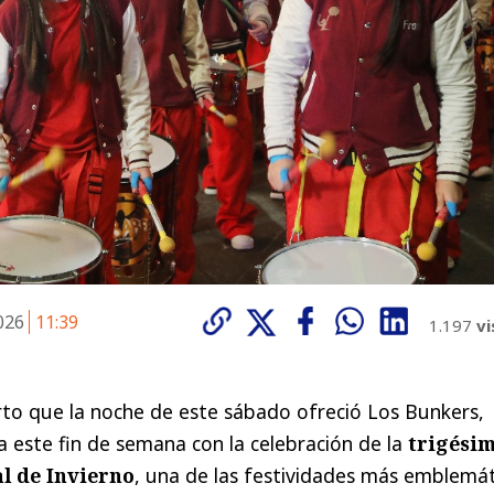
2026
11:39
1.197
vi
erto que la noche de este sábado ofreció Los Bunkers,
 este fin de semana con la celebración de la
trigési
l de Invierno
, una de las festividades más emblemát