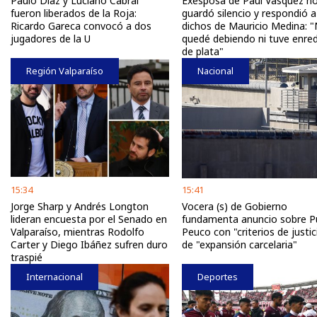
Paulo Díaz y Luciano Cabral
Exesposa de Paul Vásquez n
fueron liberados de la Roja:
guardó silencio y respondió a
Ricardo Gareca convocó a dos
dichos de Mauricio Medina: "
jugadores de la U
quedé debiendo ni tuve enre
de plata"
Región Valparaíso
Nacional
15:34
15:41
Jorge Sharp y Andrés Longton
Vocera (s) de Gobierno
lideran encuesta por el Senado en
fundamenta anuncio sobre P
Valparaíso, mientras Rodolfo
Peuco con "criterios de justic
Carter y Diego Ibáñez sufren duro
de "expansión carcelaria"
traspié
Internacional
Deportes