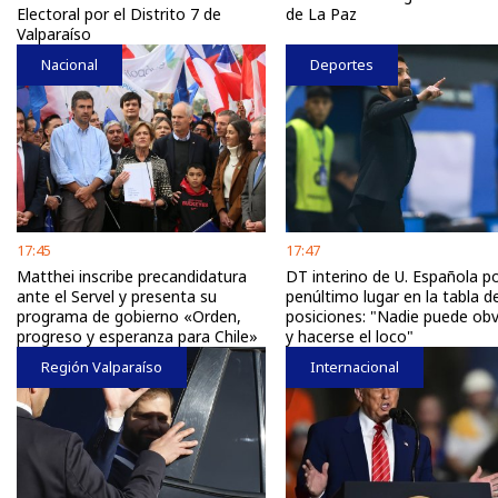
Electoral por el Distrito 7 de
de La Paz
Valparaíso
Nacional
Deportes
17:45
17:47
Matthei inscribe precandidatura
DT interino de U. Española p
ante el Servel y presenta su
penúltimo lugar en la tabla d
programa de gobierno «Orden,
posiciones: "Nadie puede obv
progreso y esperanza para Chile»
y hacerse el loco"
Región Valparaíso
Internacional