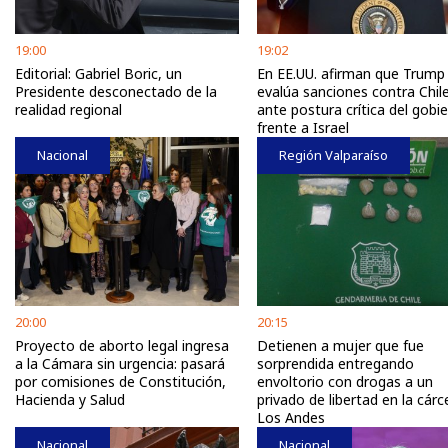
19:00
19:02
Editorial: Gabriel Boric, un
En EE.UU. afirman que Trump
Presidente desconectado de la
evalúa sanciones contra Chil
realidad regional
ante postura crítica del gobi
frente a Israel
Nacional
Región Valparaíso
20:00
20:15
Proyecto de aborto legal ingresa
Detienen a mujer que fue
a la Cámara sin urgencia: pasará
sorprendida entregando
por comisiones de Constitución,
envoltorio con drogas a un
Hacienda y Salud
privado de libertad en la cárc
Los Andes
Nacional
Nacional