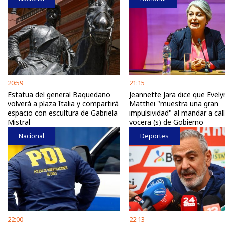
20:59
21:15
Estatua del general Baquedano
Jeannette Jara dice que Evely
volverá a plaza Italia y compartirá
Matthei "muestra una gran
espacio con escultura de Gabriela
impulsividad" al mandar a call
Mistral
vocera (s) de Gobierno
Nacional
Deportes
22:00
22:13