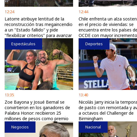
12:24
12:44
Latorre atribuye lentitud de la
Chile enfrenta un alza sosten
reconstrucción tras megaincendio
en el precio de viviendas: se
a un "Estado fallido" y pide
encuentra entre los países de
"flexibilizar criterios" para avanzar
OCDE con mayor increment
Espectáculos
Deportes
13:35
13:40
Zoe Bayona y Josué Bernal se
Nicolás Jarry inicia la tempor
convirtieron en los ganadores de
de pasto con remontada y a
Palabra Honor: recibieron 25
a octavos del Challenger de
millones de pesos como premio
Birmingham
Negocios
Nacional