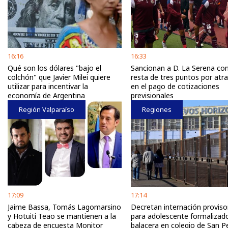
16:16
16:33
Qué son los dólares "bajo el
Sancionan a D. La Serena con
colchón" que Javier Milei quiere
resta de tres puntos por atr
utilizar para incentivar la
en el pago de cotizaciones
economía de Argentina
previsionales
Región Valparaíso
Regiones
17:09
17:14
Jaime Bassa, Tomás Lagomarsino
Decretan internación proviso
y Hotuiti Teao se mantienen a la
para adolescente formalizad
cabeza de encuesta Monitor
balacera en colegio de San P