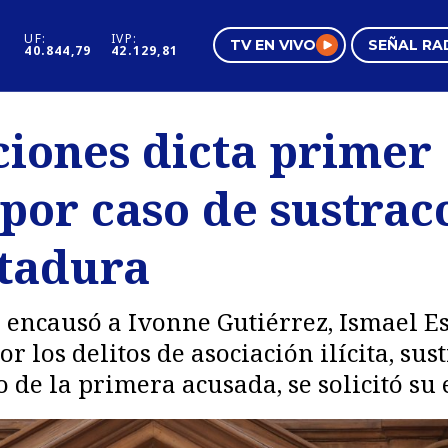
UF:
IVP:
TV EN VIVO
SEÑAL RA
40.844,79
42.129,81
s
Mundo Inmobiliario
Regi
ciones dicta primer
al
Negocios
Tend
por caso de sustrac
Pura Mujer
Vide
tadura
 encausó a Ivonne Gutiérrez, Ismael Es
or los delitos de asociación ilícita, su
 de la primera acusada, se solicitó su 