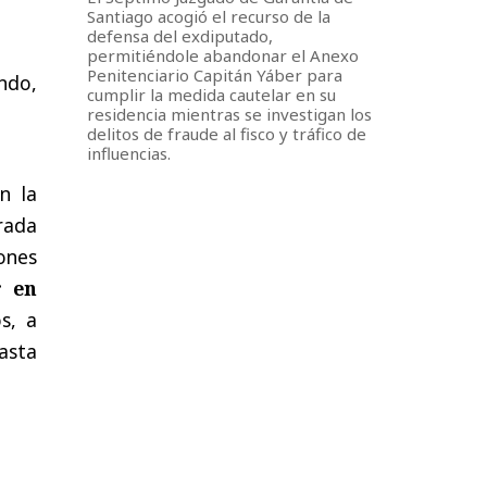
Santiago acogió el recurso de la
defensa del exdiputado,
permitiéndole abandonar el Anexo
Penitenciario Capitán Yáber para
ndo,
cumplir la medida cautelar en su
residencia mientras se investigan los
delitos de fraude al fisco y tráfico de
influencias.
n la
rada
ones
r en
s, a
asta