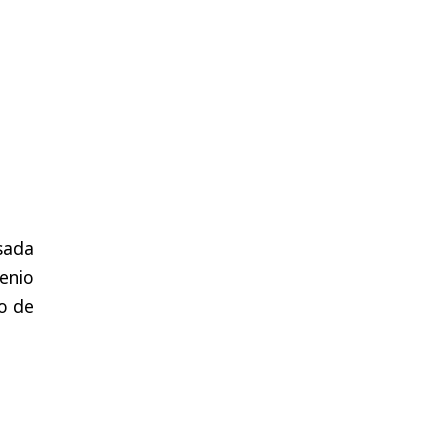
sada
enio
io de