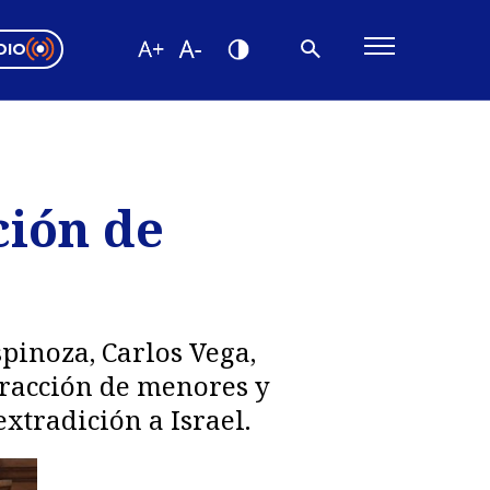
DIO
ón Valparaíso
Editorial
encias
ción de
os
pinoza, Carlos Vega,
stracción de menores y
extradición a Israel.