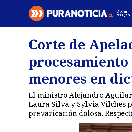
Click acá para ir directamente al contenido
Dólar:
914,58
Nacional
Espectáculo
Corte de Apela
Regiones
Internacion
procesamiento 
Deportes
Motores
menores en dic
El ministro Alejandro Aguilar
Laura Silva y Sylvia Vilches p
prevaricación dolosa. Respecto