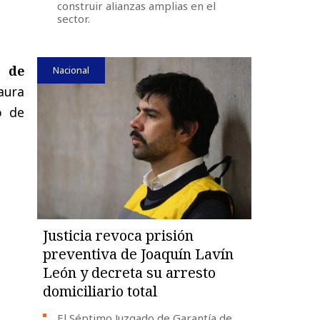
construir alianzas amplias en el
sector.
s de
Nacional
aura
o de
Justicia revoca prisión
preventiva de Joaquín Lavín
León y decreta su arresto
domiciliario total
El Séptimo Juzgado de Garantía de