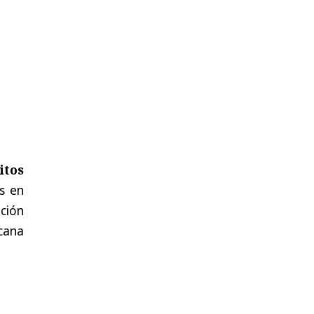
itos
s en
ción
cana