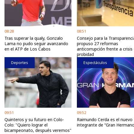
08:28
08:51
Tras superar la qualy, Gonzalo
Consejo para la Transparenci
Lama no pudo seguir avanzando
propuso 27 reformas
en el ATP de Los Cabos
anticorrupción frente a crisis
probidad
Deportes
Espectáculos
09:51
09:52
Quinteros y su futuro en Colo-
Raimundo Cerda es el nuevo
Colo: "Quiero lograr el
integrante de “Gran Hermano
bicampeonato, después veremos"