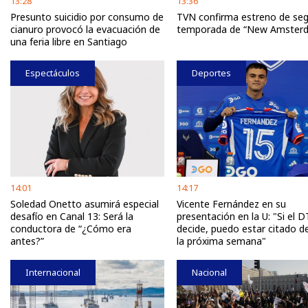
13:28
13:36
Presunto suicidio por consumo de
TVN confirma estreno de se
cianuro provocó la evacuación de
temporada de “New Amster
una feria libre en Santiago
Espectáculos
Deportes
14:01
14:17
Soledad Onetto asumirá especial
Vicente Fernández en su
desafío en Canal 13: Será la
presentación en la U: "Si el D
conductora de “¿Cómo era
decide, puedo estar citado d
antes?”
la próxima semana"
Internacional
Nacional