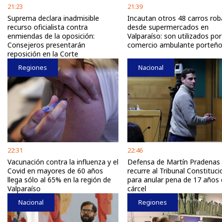
21:23
21:39
Suprema declara inadmisible
Incautan otros 48 carros ro
recurso oficialista contra
desde supermercados en
enmiendas de la oposición:
Valparaíso: son utilizados por
Consejeros presentarán
comercio ambulante porteñ
reposición en la Corte
Regiones
Nacional
22:31
22:46
Vacunación contra la influenza y el
Defensa de Martín Pradenas
Covid en mayores de 60 años
recurre al Tribunal Constituci
llega sólo al 65% en la región de
para anular pena de 17 años
Valparaíso
cárcel
Nacional
Regiones