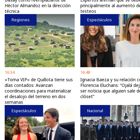
Héctor Almandoz en la dirección
principalmente al aumento d
técnica
testeos
Regiones
Espectáculos
16:34
16:48
«Toma VIP» de Quillota tiene sus
Ignacia Baeza y su relación 
días contados: Avanzan
Florencia Eluchans: “Ojalá de
coordinaciones para materializar
ser noticia que alguien sale d
el desalojo del terreno en dos
clóset”
semanas
Espectáculos
Nacional