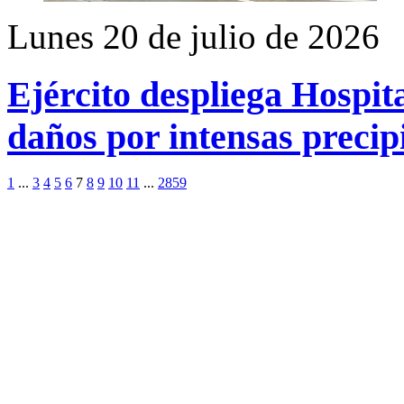
Lunes 20 de julio de 2026
Ejército despliega Hospit
daños por intensas precip
1
...
3
4
5
6
7
8
9
10
11
...
2859