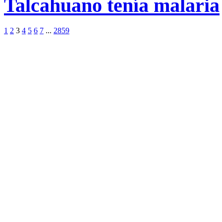
Talcahuano tenía malaria
1
2
3
4
5
6
7
...
2859