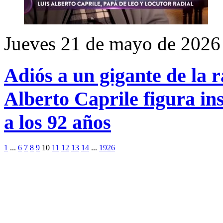
Jueves 21 de mayo de 2026
Adiós a un gigante de la r
Alberto Caprile figura ins
a los 92 años
1
...
6
7
8
9
10
11
12
13
14
...
1926