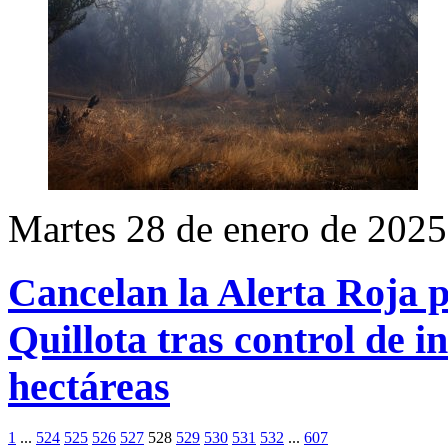
Martes 28 de enero de 2025
Cancelan la Alerta Roja 
Quillota tras control de i
hectáreas
1
...
524
525
526
527
528
529
530
531
532
...
607