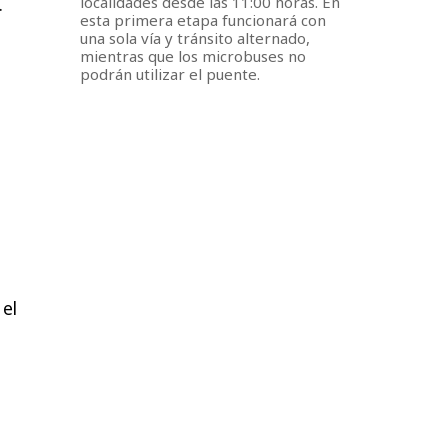
.
localidades desde las 11:00 horas. En
esta primera etapa funcionará con
una sola vía y tránsito alternado,
mientras que los microbuses no
podrán utilizar el puente.
el