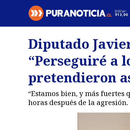
Click acá para ir directamente al contenido
Dólar:
913,00
Nacional
Espectáculo
Diputado Javier
Regiones
Internacion
“Perseguiré a l
Deportes
Motores
pretendieron a
“Estamos bien, y más fuertes 
horas después de la agresión.