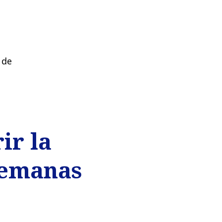
 de
ir la
semanas