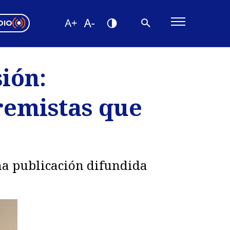
DIO
ón Valparaíso
Editorial
ión:
encias
remistas que
os
una publicación difundida