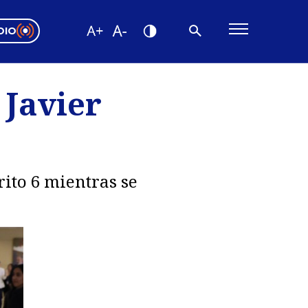
DIO
ón Valparaíso
Editorial
 Javier
encias
os
rito 6 mientras se