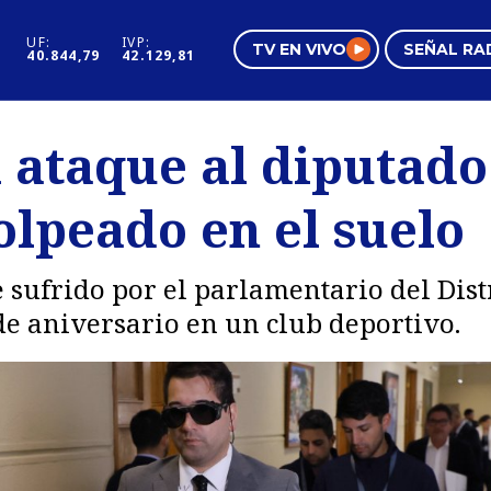
UF:
IVP:
TV EN VIVO
SEÑAL RA
40.844,79
42.129,81
s
Mundo Inmobiliario
Regi
l ataque al diputado
al
Negocios
Tend
olpeado en el suelo
Pura Mujer
Vide
 sufrido por el parlamentario del Dist
e aniversario en un club deportivo.