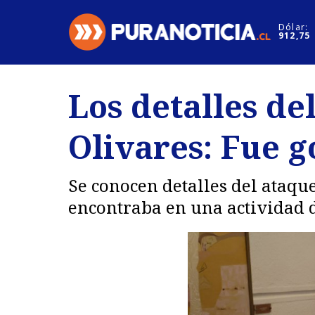
Click acá para ir directamente al contenido
Dólar:
912,75
Nacional
Espectáculo
Los detalles de
Regiones
Internacion
Olivares: Fue g
Deportes
Motores
Se conocen detalles del ataque
encontraba en una actividad d