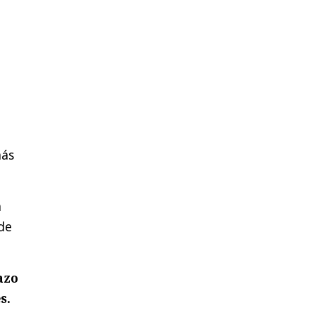
más
a
de
azo
s.