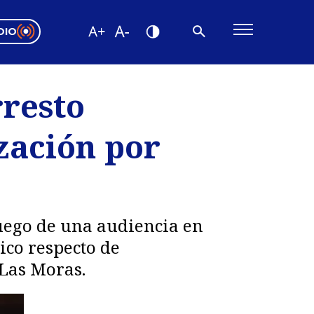
DIO
ón Valparaíso
Editorial
resto
encias
zación por
os
luego de una audiencia en
ico respecto de
 Las Moras.