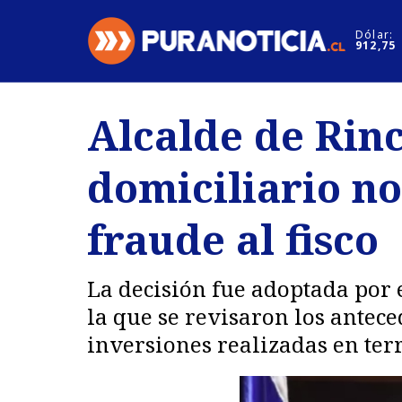
Click acá para ir directamente al contenido
Dólar:
912,75
Nacional
Espectáculo
Alcalde de Rin
Regiones
Internacion
domiciliario no
Deportes
Motores
fraude al fisco
La decisión fue adoptada por 
la que se revisaron los antece
inversiones realizadas en terr