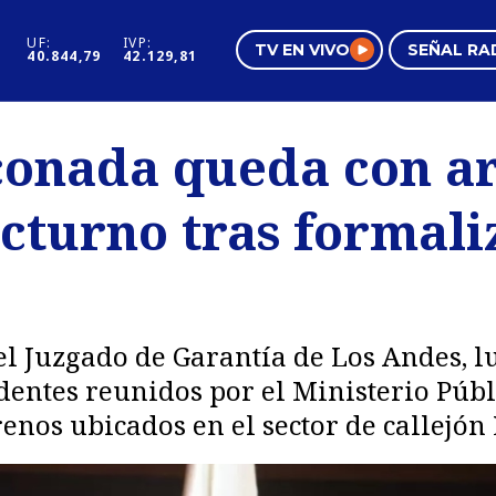
UF:
IVP:
TV EN VIVO
SEÑAL RA
40.844,79
42.129,81
s
Mundo Inmobiliario
Regi
conada queda con ar
al
Negocios
Tend
cturno tras formali
Pura Mujer
Vide
el Juzgado de Garantía de Los Andes, 
dentes reunidos por el Ministerio Públ
enos ubicados en el sector de callejón