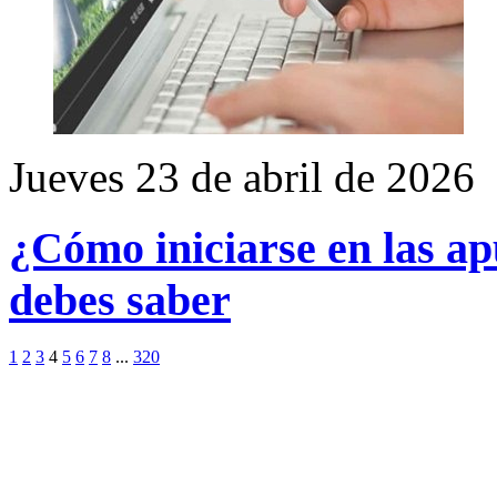
Jueves 23 de abril de 2026
¿Cómo iniciarse en las ap
debes saber
1
2
3
4
5
6
7
8
...
320