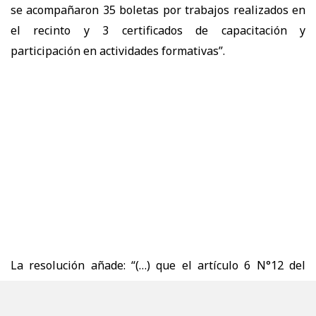
se acompañaron 35 boletas por trabajos realizados en
el recinto y 3 certificados de capacitación y
participación en actividades formativas”.
La resolución añade: “(…) que el artículo 6 N°12 del
Decreto Ley N°2.859 atribuye al director nacional de
Gendarmería la facultad de determinar los