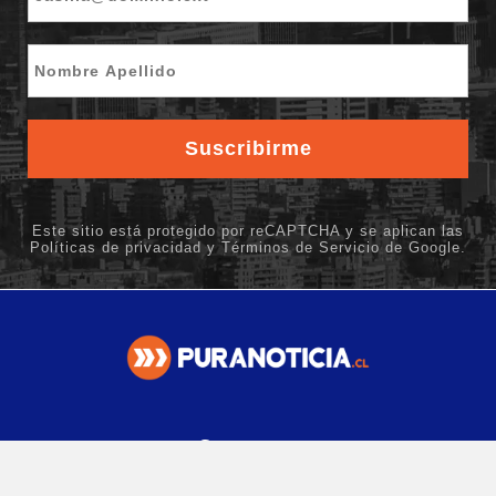
Contacto
editor@puranoticia.cl