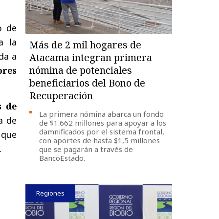
o de
a la
Más de 2 mil hogares de
da a
Atacama integran primera
nómina de potenciales
ores
beneficiarios del Bono de
Recuperación
s de
La primera nómina abarca un fondo
ía de
de $1.662 millones para apoyar a los
damnificados por el sistema frontal,
 que
con aportes de hasta $1,5 millones
.
que se pagarán a través de
BancoEstado.
Regiones