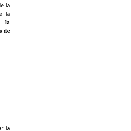
de la
e la
 la
s de
r la