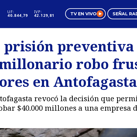
UF:
IVP:
TV EN VIVO
SEÑAL RA
40.844,79
42.129,81
s
Mundo Inmobiliario
Regi
 prisión preventiva
al
Negocios
Tend
millonario robo fru
Pura Mujer
Vide
ores en Antofagasta
ofagasta revocó la decisión que permit
robar $40.000 millones a una empresa 