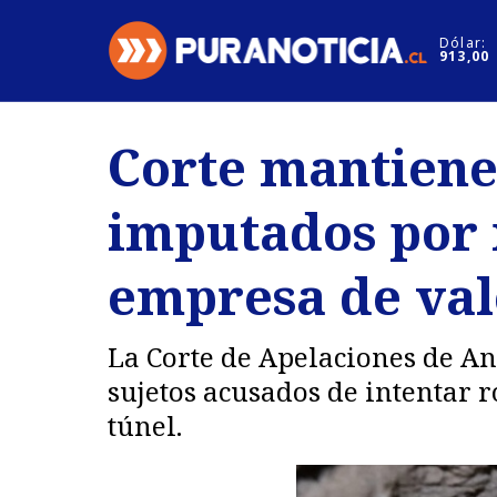
Click acá para ir directamente al contenido
Dólar:
913,00
Nacional
Espectáculo
Corte mantiene
Regiones
Internacion
imputados por 
Deportes
Motores
empresa de val
La Corte de Apelaciones de Ant
sujetos acusados de intentar 
túnel.