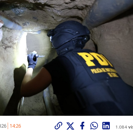
2026
14:26
1.084
vi