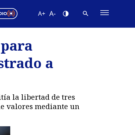
DIO
ón Valparaíso
Editorial
 para
encias
strado a
os
ía la libertad de tres
de valores mediante un