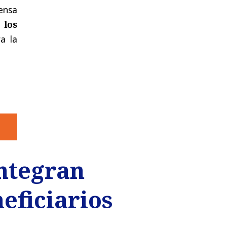
fensa
 los
a la
ntegran
eficiarios