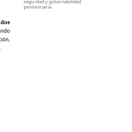
seguridad y gobernabilidad
penitenciaria.
ados
ando
ión,
.