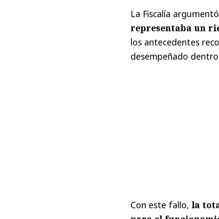
La Fiscalía argumentó
representaba un ri
los antecedentes recop
desempeñado dentro d
Con este fallo,
la to
para el funcionami