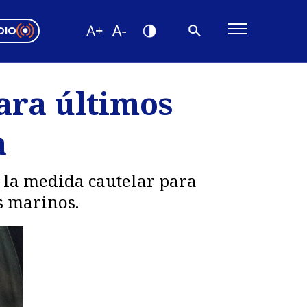
DIO
ón Valparaíso
Editorial
ara últimos
encias
a
os
ó la medida cautelar para
s marinos.