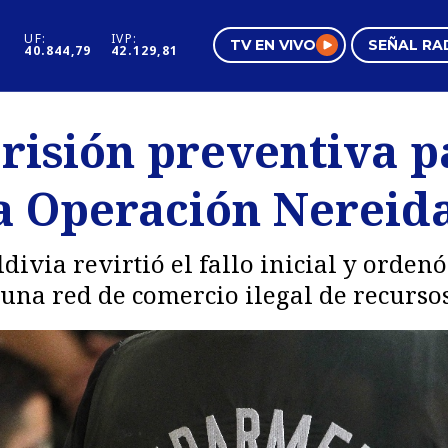
UF:
IVP:
TV EN VIVO
SEÑAL RA
40.844,79
42.129,81
s
Mundo Inmobiliario
Regi
risión preventiva p
al
Negocios
Tend
a Operación Nereid
Pura Mujer
Vide
divia revirtió el fallo inicial y orden
 una red de comercio ilegal de recurso