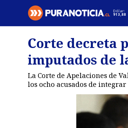
Click acá para ir directamente al contenido
Dólar:
913,88
Nacional
Espectáculo
Corte decreta p
Regiones
Internacion
imputados de l
Deportes
Motores
La Corte de Apelaciones de Val
los ocho acusados de integrar