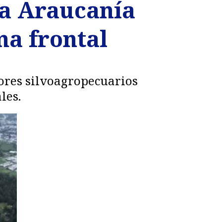
La Araucanía
ma frontal
ores silvoagropecuarios
les.