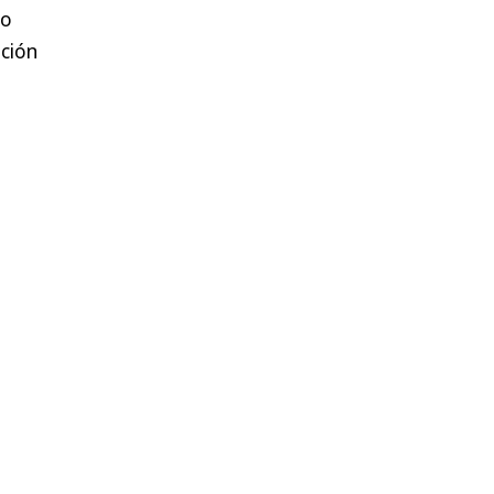
do
ción