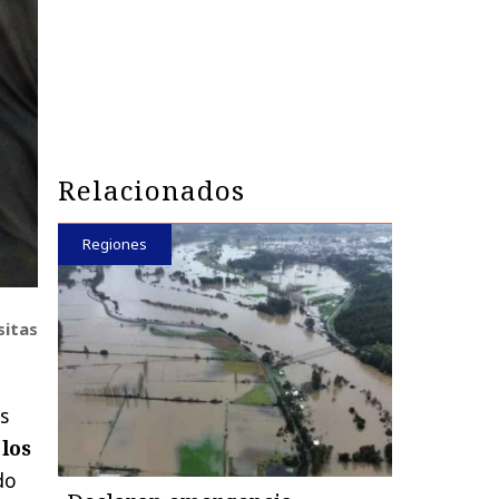
Relacionados
Regiones
sitas
s
 los
do