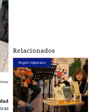
Relacionados
Región Valparaíso
sitas
idad
obras