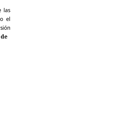
 las
o el
rsión
 de