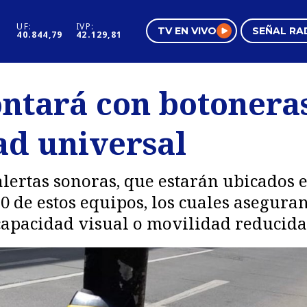
UF:
IVP:
TV EN VIVO
SEÑAL RA
40.844,79
42.129,81
s
Mundo Inmobiliario
Regi
ontará con botonera
al
Negocios
Tend
ad universal
Pura Mujer
Vide
 alertas sonoras, que estarán ubicados e
30 de estos equipos, los cuales asegura
capacidad visual o movilidad reducida