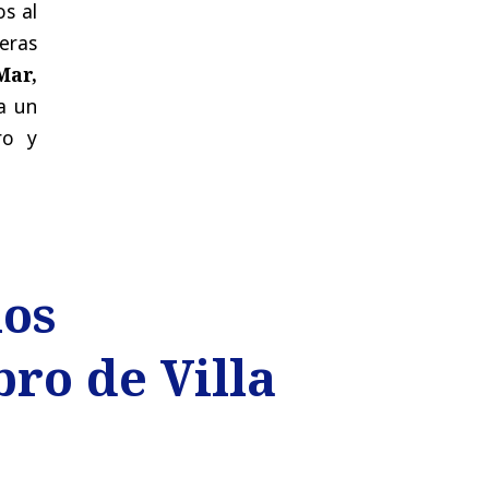
s al
eras
Mar,
a un
ro y
los
bro de Villa