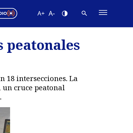
DIO
ón Valparaíso
Editorial
s peatonales
encias
os
n 18 intersecciones. La
n un cruce peatonal
.