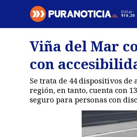
Click acá para ir directamente al contenido
Dólar:
916,20
Nacional
Espectáculo
Viña del Mar c
Regiones
Internacion
con accesibilid
Deportes
Motores
Se trata de 44 dispositivos de
región, en tanto, cuenta con 1
seguro para personas con dis