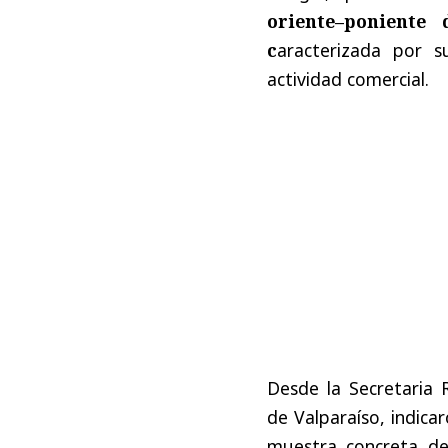
oriente–poniente
c
aracterizada por s
actividad comercial.
Desde la Secretaria 
de Valparaíso, indica
muestra concreta de