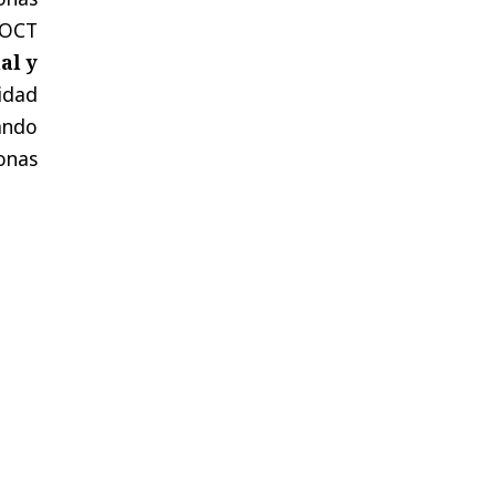
UOCT
al y
idad
gando
onas