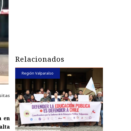
Relacionados
Región Valparaíso
sitas
a en
alta