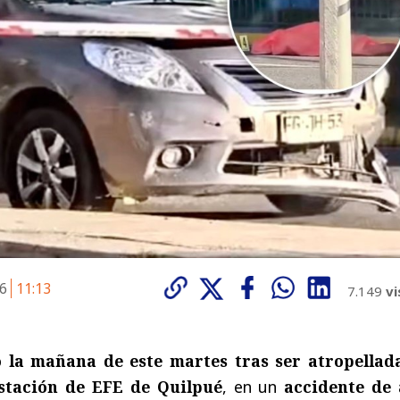
26
11:13
7.149
vi
la mañana de este martes tras ser atropellad
estación de EFE de Quilpué
, en un
accidente de 