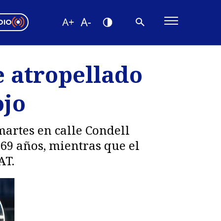
DIO
ón Valparaíso
Editorial
 atropellado
encias
ojo
os
 martes en calle Condell
 69 años, mientras que el
AT.