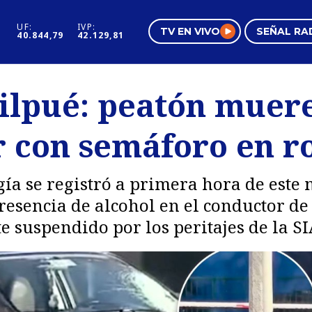
UF:
IVP:
TV EN VIVO
SEÑAL RA
40.844,79
42.129,81
s
Mundo Inmobiliario
Regi
ilpué: peatón muere
al
Negocios
Tend
r con semáforo en r
Pura Mujer
Vide
rgía se registró a primera hora de este
resencia de alcohol en el conductor de
 suspendido por los peritajes de la SI