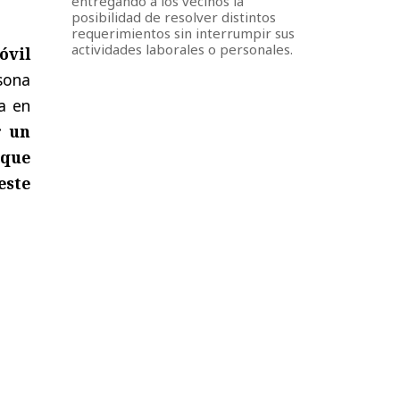
entregando a los vecinos la
posibilidad de resolver distintos
requerimientos sin interrumpir sus
actividades laborales o personales.
óvil
sona
a en
r un
 que
este