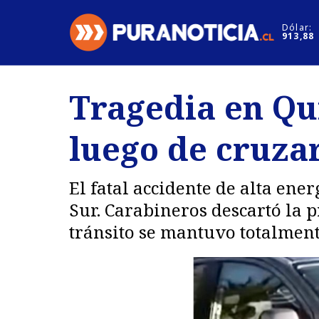
Click acá para ir directamente al contenido
Dólar:
913,88
Nacional
Espectáculo
Tragedia en Qu
Regiones
Internacion
luego de cruza
Deportes
Motores
El fatal accidente de alta ene
Sur. Carabineros descartó la p
tránsito se mantuvo totalmente