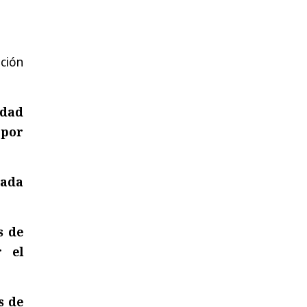
ación
edad
 por
mada
s de
r el
s de