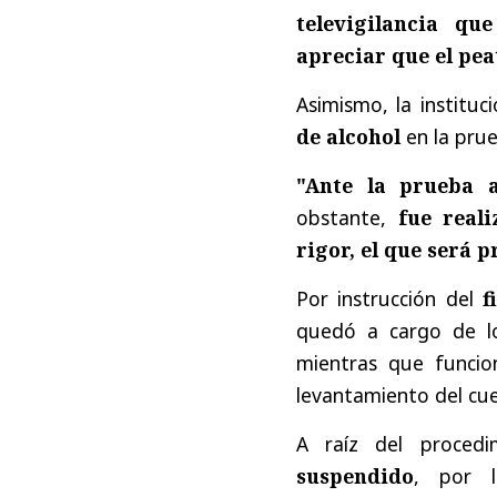
televigilancia qu
apreciar que el pe
Asimismo, la institu
de alcohol
en la prue
"Ante la prueba a
obstante,
fue real
rigor, el que será 
Por instrucción del
f
quedó a cargo de los
mientras que funcio
levantamiento del cu
A raíz del proced
suspendido
, por l