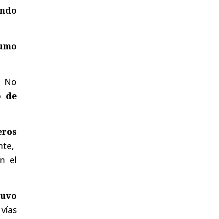
endo
sumo
.
No
o de
eros
nte,
n el
tuvo
vías