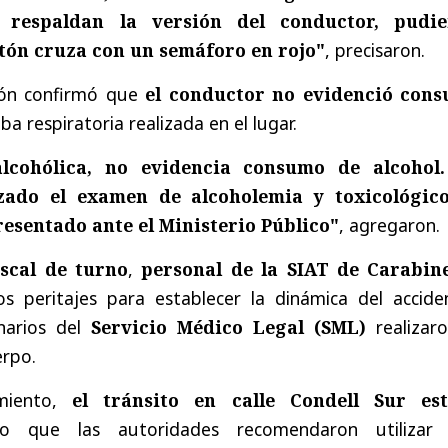
e respaldan la versión del conductor, pudi
atón cruza con un semáforo en rojo"
, precisaron.
ción confirmó que
el conductor no evidenció con
ba respiratoria realizada en el lugar.
lcohólica, no evidencia consumo de alcohol
izado el examen de alcoholemia y toxicológic
presentado ante el Ministerio Público"
, agregaron.
iscal de turno
,
personal de la SIAT de Carabin
 peritajes para establecer la dinámica del accide
narios del
Servicio Médico Legal (SML)
realizaro
erpo.
imiento,
el tránsito en calle Condell Sur es
o que las autoridades recomendaron utilizar 