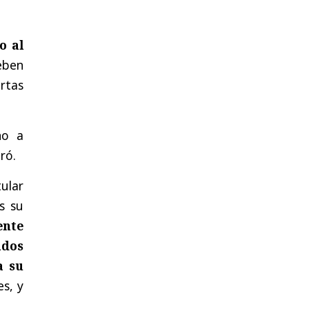
o al
deben
rtas
no a
aró.
tular
s su
ente
ados
a su
s, y