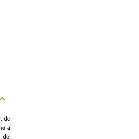
tido
ho a
 del