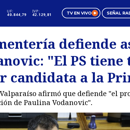
UF:
IVP:
TV EN VIVO
SEÑAL RA
40.844,79
42.129,81
s
Mundo Inmobiliario
Regi
entería defiende a
al
Negocios
Tend
novic: "El PS tiene 
Pura Mujer
Vide
r candidata a la Pr
 Valparaíso afirmó que defiende "el pr
ación de Paulina Vodanovic".