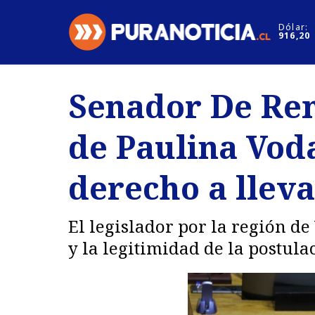
Click acá para ir directamente al contenido
Dólar:
916,20
Nacional
Espectáculo
Senador De Rem
Regiones
Internacion
de Paulina Voda
Deportes
Motores
derecho a lleva
El legislador por la región de
y la legitimidad de la postul