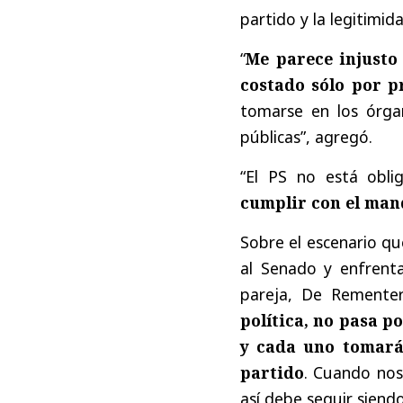
partido y la legitimid
“
Me parece injusto
costado sólo por p
tomarse en los órgan
públicas”, agregó.
“El PS no está obli
cumplir con el man
Sobre el escenario qu
al Senado y enfrenta
pareja, De Rementer
política, no pasa p
y cada uno tomará
partido
. Cuando nos
así debe seguir siendo