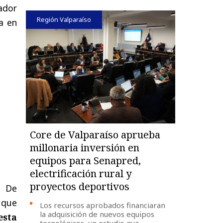
vador
Región Valparaíso
a en
Core de Valparaíso aprueba
millonaria inversión en
equipos para Senapred,
electrificación rural y
proyectos deportivos
, De
 que
Los recursos aprobados financiaran
la adquisición de nuevos equipos
esta
tecnológicos, un estudio que