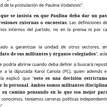
ad de la postulación de Paulina Vodanovic”.
 que se insista en que Paulina deba dar un pas
resiones externas o encuestas
. Las definiciones 
os internos del partido, no en la prensa ni por ca
gado a garantizar la unidad de otros sectores, si
dato de sus militantes y órganos colegiados
”, acl
e podría abrirse cuando deba definir si buscará repos
r a la diputada Karol Cariola (PC), quien además e
ía explicó que “
esto es una decisión estrictam
or lo personal
.
Ambos somos militantes disciplin
 su camino pensando en lo que sea mejor par
 conocimos, teníamos carreras políticas independiente
”.