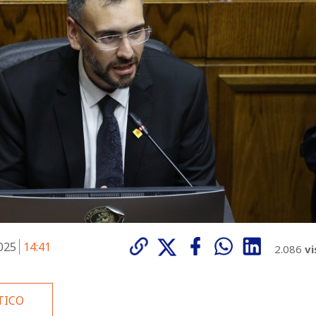
2025
14:41
2.086
vi
TICO