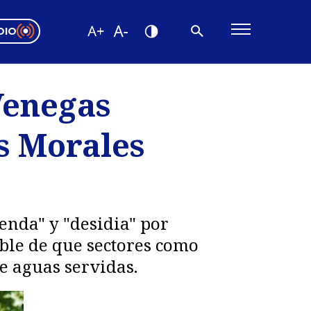
DIO
ón Valparaíso
Editorial
Venegas
encias
s Morales
os
enda" y "desidia" por
ble de que sectores como
e aguas servidas.