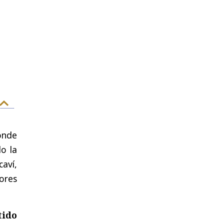
onde
o la
aví,
ores
tido