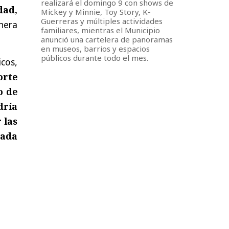
realizará el domingo 9 con shows de
dad,
Mickey y Minnie, Toy Story, K-
Guerreras y múltiples actividades
nera
familiares, mientras el Municipio
anunció una cartelera de panoramas
en museos, barrios y espacios
públicos durante todo el mes.
icos,
orte
o de
dría
 las
nada