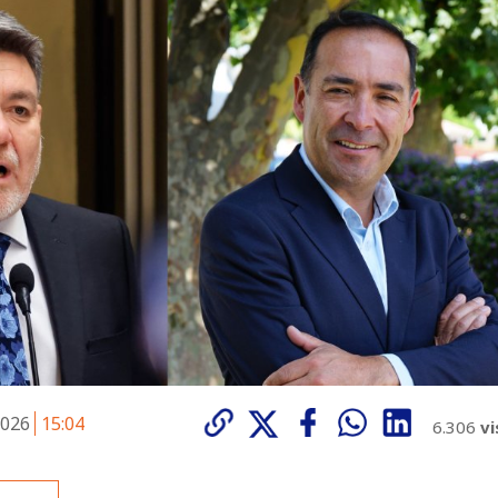
2026
15:04
6.306
vi