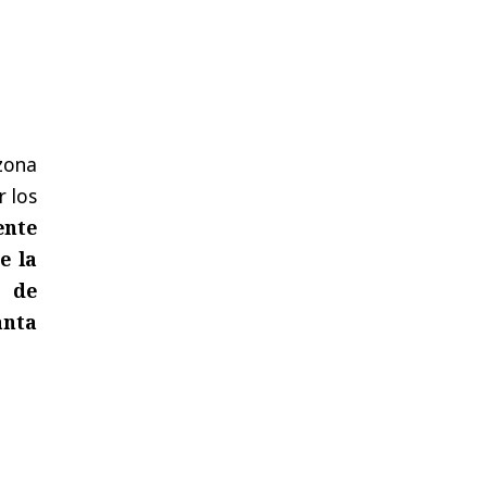
 zona
 los
ente
e la
d de
anta