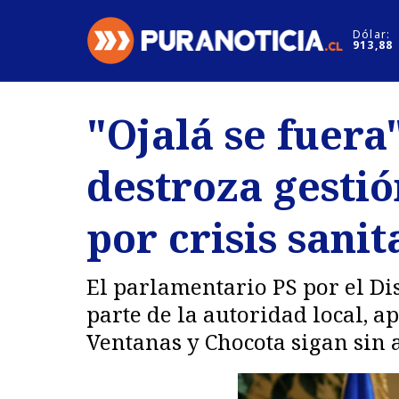
Click acá para ir directamente al contenido
Dólar:
913,88
Nacional
Espectáculo
"Ojalá se fuera
Regiones
Internacion
destroza gesti
Deportes
Motores
por crisis sani
El parlamentario PS por el Dis
parte de la autoridad local, 
Ventanas y Chocota sigan sin 