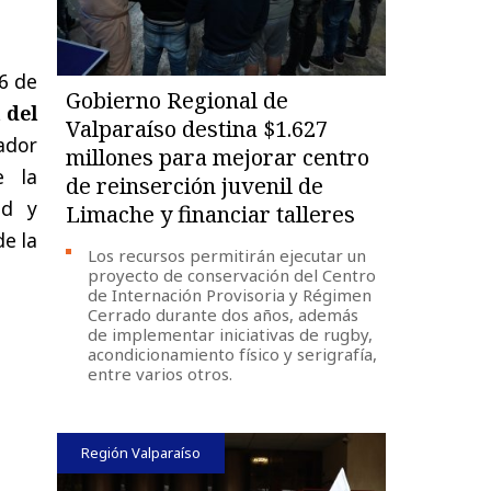
 6 de
Gobierno Regional de
 del
Valparaíso destina $1.627
lador
millones para mejorar centro
e la
de reinserción juvenil de
ad y
Limache y financiar talleres
de la
Los recursos permitirán ejecutar un
proyecto de conservación del Centro
de Internación Provisoria y Régimen
Cerrado durante dos años, además
de implementar iniciativas de rugby,
acondicionamiento físico y serigrafía,
entre varios otros.
Región Valparaíso