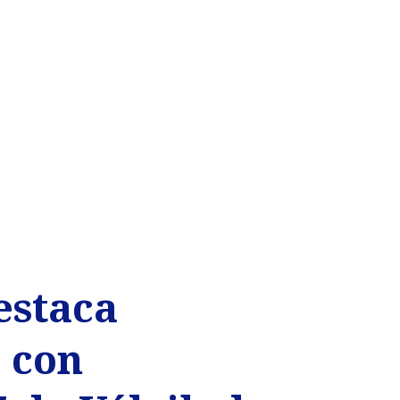
estaca
o con