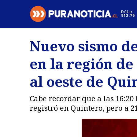
Click acá para ir directamente al contenido
Dólar:
912,75
Nacional
Espectáculo
Nuevo sismo de
Regiones
Internacion
en la región de
Deportes
Motores
al oeste de Qui
Cabe recordar que a las 16:20
registró en Quintero, pero a 2