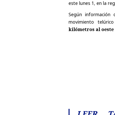
este lunes 1, en la re
Según información d
movimiento telúri
kilómetros al oeste
LEER T