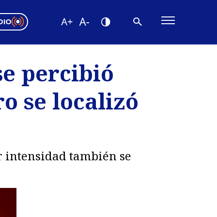
DIO
ón Valparaíso
Editorial
e percibió
encias
o se localizó
os
r intensidad también se