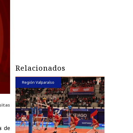
Relacionados
Región Valparaíso
sitas
s
de