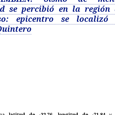
ad se percibió en la región
so: epicentro se localizó 
Quintero
una
latitud de -32.76
,
longitud de -71.84
y 