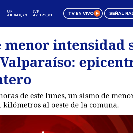
UF:
IVP:
TV EN VIVO
SEÑAL RA
40.844,79
42.129,81
s
Mundo Inmobiliario
Regi
 menor intensidad s
al
Negocios
Tend
 Valparaíso: epicentr
Pura Mujer
Vide
ntero
 horas de este lunes, un sismo de meno
1 kilómetros al oeste de la comuna.