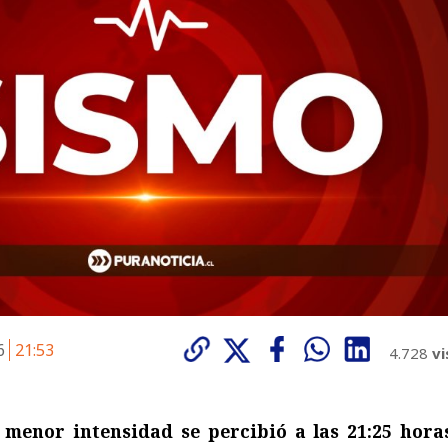
26
21:53
4.728
vi
menor intensidad se percibió a las 21:25 hora