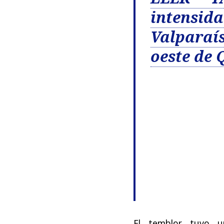
intensid
Valparaí
oeste de 
El temblor tuvo 