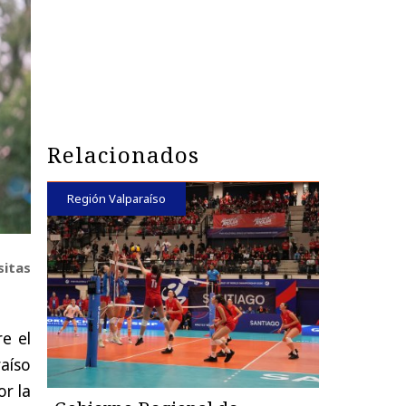
Relacionados
Región Valparaíso
sitas
re el
aíso
or la