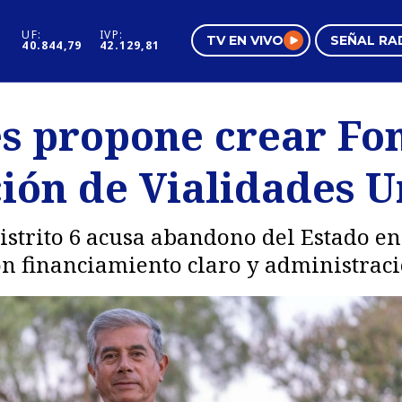
UF:
IVP:
TV EN VIVO
SEÑAL RA
40.844,79
42.129,81
s
Mundo Inmobiliario
Regi
s propone crear Fo
al
Negocios
Tend
ión de Vialidades 
Pura Mujer
Vide
istrito 6 acusa abandono del Estado e
on financiamiento claro y administraci