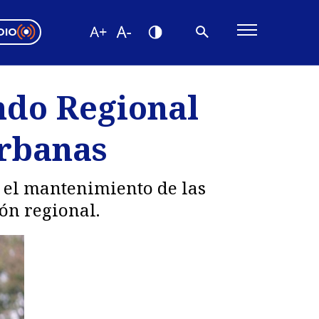
DIO
ón Valparaíso
Editorial
ndo Regional
encias
Urbanas
os
n el mantenimiento de las
ón regional.