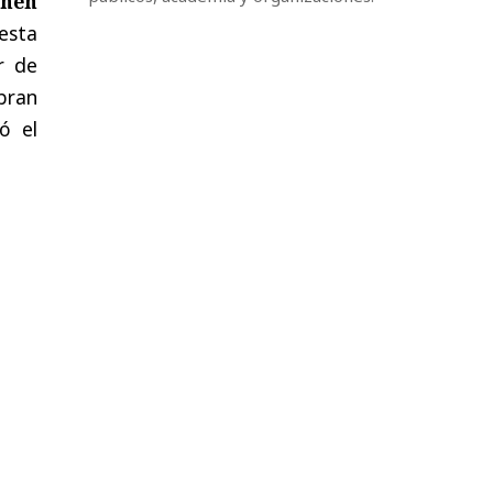
enen
esta
er de
bran
ó el