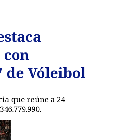
estaca
o con
 de Vóleibol
ria que reúne a 24
346.779.990.