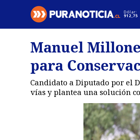
Click acá para ir directamente al contenido
Dólar:
912,75
Nacional
Espectáculo
Manuel Millone
Regiones
Internacion
para Conservac
Deportes
Motores
Candidato a Diputado por el D
vías y plantea una solución c