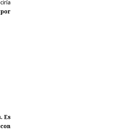
ciría
 por
. Es
con