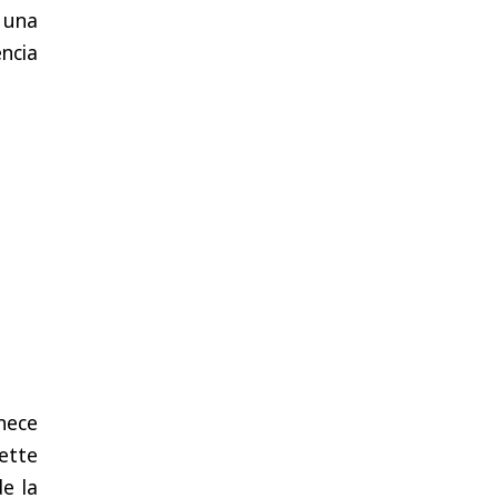
 una
ncia
nece
nette
de la