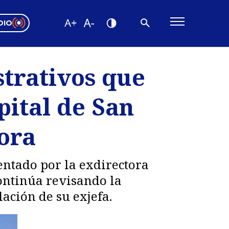
DIO
ón Valparaíso
Editorial
strativos que
encias
pital de San
os
ora
entado por la exdirectora
ontinúa revisando la
ación de su exjefa.