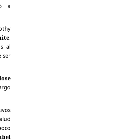
ió a
othy
ite
.
s al
 ser
dose
cargo
ivos
Salud
poco
abel