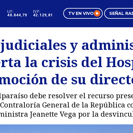
UF:
IVP:
TV EN VIVO
SEÑAL RA
40.844,79
42.129,81
s
Mundo Inmobiliario
Regi
 judiciales y admini
al
Negocios
Tend
ta la crisis del Hos
Pura Mujer
Vide
emoción de su direct
lparaíso debe resolver el recurso pres
Contraloría General de la República c
inistra Jeanette Vega por la desvincul