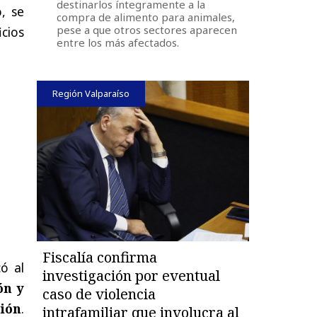
destinarlos íntegramente a la
o, se
compra de alimento para animales,
pese a que otros sectores aparecen
icios
entre los más afectados.
Región Valparaíso
Fiscalía confirma
ó al
investigación por eventual
ón y
caso de violencia
ción
.
intrafamiliar que involucra al