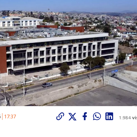
6
17:37
1.984
vi