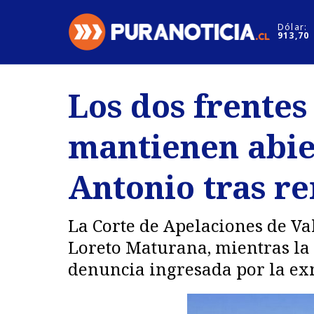
Click acá para ir directamente al contenido
Dólar:
913,70
Nacional
Espectáculo
Los dos frentes
Regiones
Internacion
mantienen abier
Deportes
Motores
Antonio tras r
La Corte de Apelaciones de Va
Loreto Maturana, mientras la 
denuncia ingresada por la exm