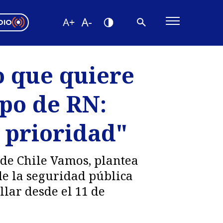
DIO
ón Valparaíso
Editorial
o que quiere
encias
upo de RN:
os
a prioridad"
 de Chile Vamos, plantea
de la seguridad pública
llar desde el 11 de