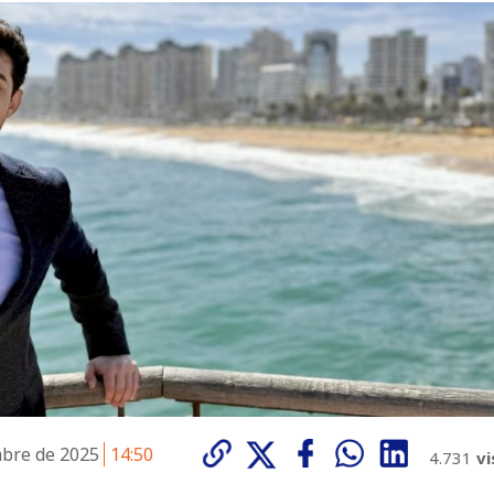
mbre de 2025
14:50
4.731
vi