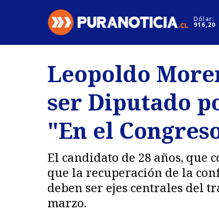
Click acá para ir directamente al contenido
Dólar:
916,20
Nacional
Espectáculo
Leopoldo Moren
Regiones
Internacion
ser Diputado po
Deportes
Motores
"En el Congreso
El candidato de 28 años, que 
que la recuperación de la con
deben ser ejes centrales del t
marzo.