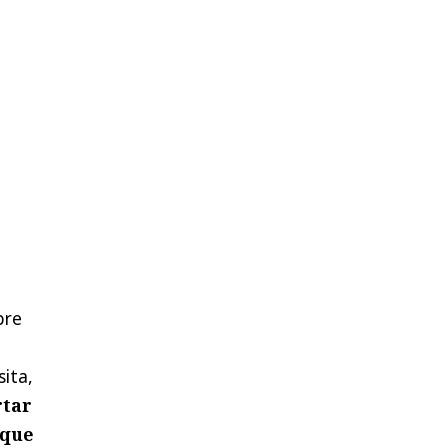
bre
sita,
rtar
 que