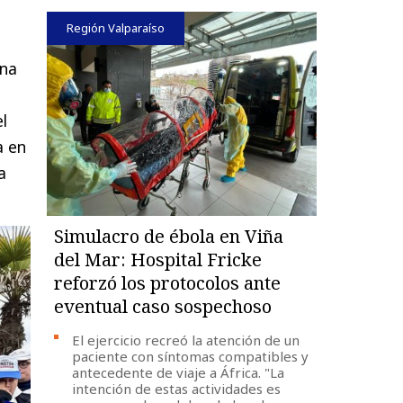
Región Valparaíso
ana
l
a en
a
Simulacro de ébola en Viña
del Mar: Hospital Fricke
reforzó los protocolos ante
eventual caso sospechoso
El ejercicio recreó la atención de un
paciente con síntomas compatibles y
antecedente de viaje a África. "La
intención de estas actividades es