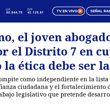
UF:
IVP:
TV EN VIVO
SEÑAL RA
40.844,79
42.129,81
s
Mundo Inmobiliario
Regi
o, el joven abogad
al
Negocios
Tend
r el Distrito 7 en c
Pura Mujer
Vide
 la ética debe ser l
compite como independiente en la lista
fianza ciudadana y el fortalecimiento 
rabajo legislativo que pretende desarro