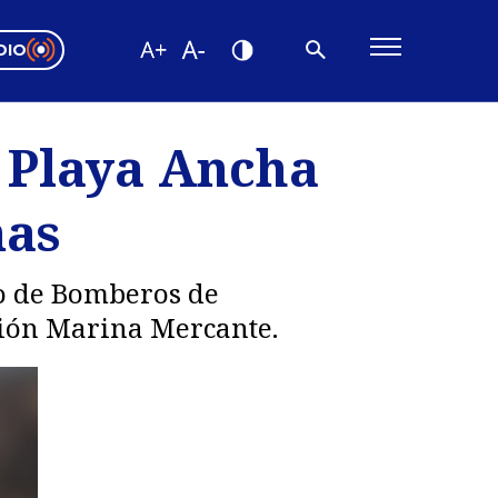
DIO
ón Valparaíso
Editorial
 Playa Ancha
encias
nas
os
o de Bomberos de
ción Marina Mercante.