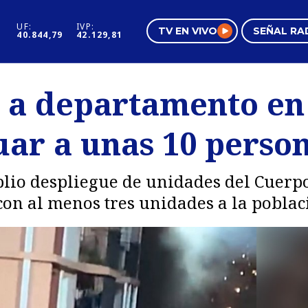
UF:
IVP:
TV EN VIVO
SEÑAL RA
40.844,79
42.129,81
s
Mundo Inmobiliario
Regi
ó a departamento en
al
Negocios
Tend
uar a unas 10 perso
Pura Mujer
Vide
lio despliegue de unidades del Cuerp
con al menos tres unidades a la pobla