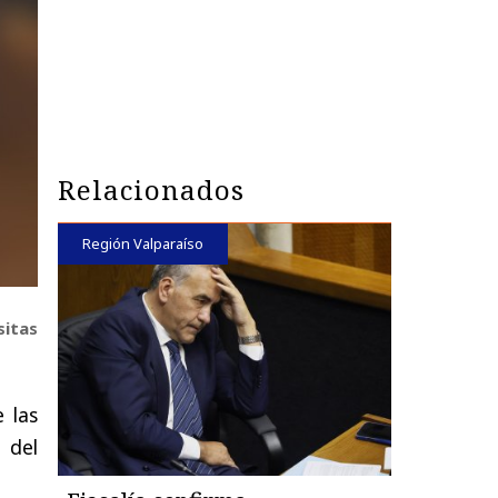
Relacionados
Región Valparaíso
sitas
 las
 del