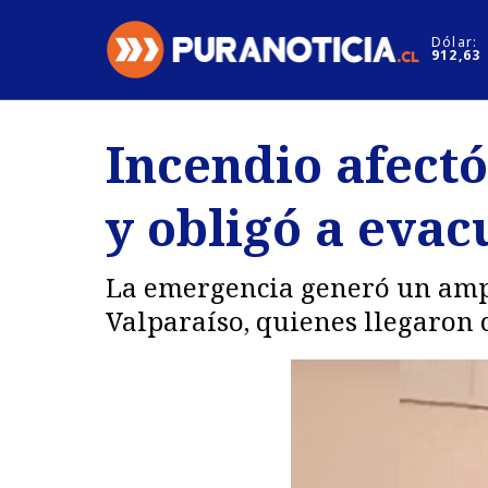
Click acá para ir directamente al contenido
Dólar:
912,63
Nacional
Espectáculo
Incendio afect
Regiones
Internacion
y obligó a evac
Deportes
Motores
La emergencia generó un amp
Valparaíso, quienes llegaron 