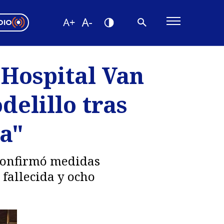
DIO
ón Valparaíso
Editorial
 Hospital Van
encias
delillo tras
os
a"
 confirmó medidas
fallecida y ocho