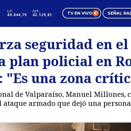
UF:
IVP:
TV EN VIVO
SEÑAL RA
40.844,79
42.129,81
s
Mundo Inmobiliario
Regi
rza seguridad en el
al
Negocios
Tend
 plan policial en Ro
Pura Mujer
Vide
 "Es una zona crític
ional de Valparaíso, Manuel Millones,
el ataque armado que dejó una persona 