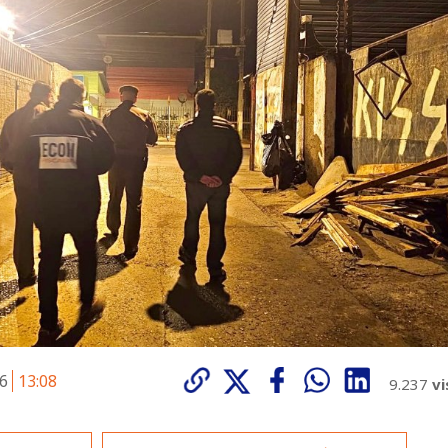
26
13:08
9.237
vi