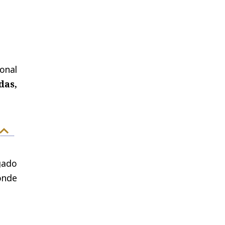
onal
das,
gado
onde