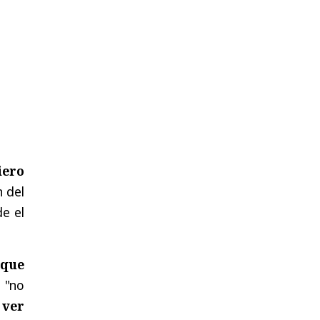
iero
n del
e el
 que
 "no
 ver