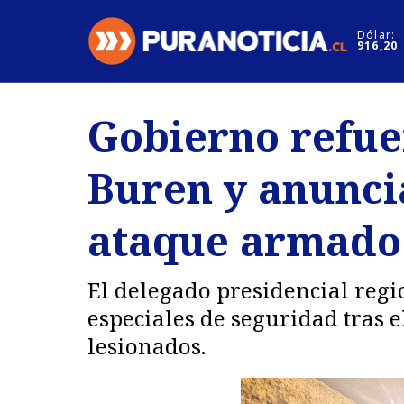
Click acá para ir directamente al contenido
Dólar:
916,20
Nacional
Espectáculo
Gobierno refue
Regiones
Internacion
Buren y anuncia
Deportes
Motores
ataque armado:
El delegado presidencial reg
especiales de seguridad tras 
lesionados.