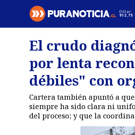
Click acá para ir directamente al contenido
Dólar:
912,75
Nacional
Espectáculo
El crudo diagnó
Regiones
Internacion
por lenta recon
Deportes
Motores
débiles" con or
Cartera también apuntó a que 
siempre ha sido clara ni unif
del proceso; y que la coordina