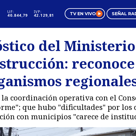
UF:
IVP:
TV EN VIVO
SEÑAL RA
40.844,79
42.129,81
s
Mundo Inmobiliario
Regi
stico del Ministeri
al
Negocios
Tend
strucción: reconoce
Pura Mujer
Vide
ganismos regionales
la coordinación operativa con el Cons
orme"; que hubo "dificultades" por lo
ción con municipios "carece de institu