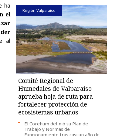
e ha
Región Valparaíso
n el
izar
nder
e al
Comité Regional de
Humedales de Valparaíso
aprueba hoja de ruta para
fortalecer protección de
ecosistemas urbanos
El Corehum definió su Plan de
Trabajo y Normas de
Funcionamiento tras casi un año de