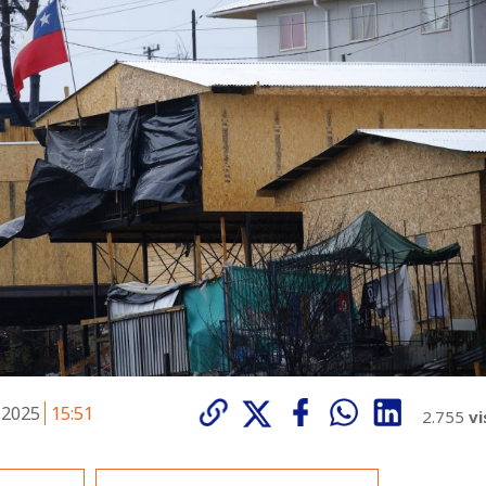
e 2025
15:51
2.755
vi