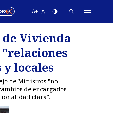
DIO
ón Valparaíso
Editorial
o de Vivienda
encias
 "relaciones
os
 y locales
ejo de Ministros "no
s cambios de encargados
cionalidad clara".