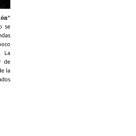
ión”
o se
endas
poco
. La
r de
de la
ados