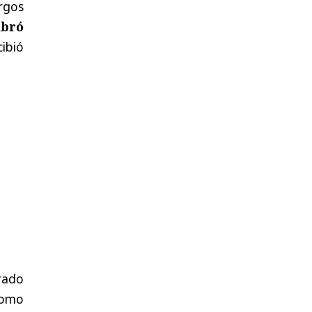
rgos
mbró
ibió
rado
como