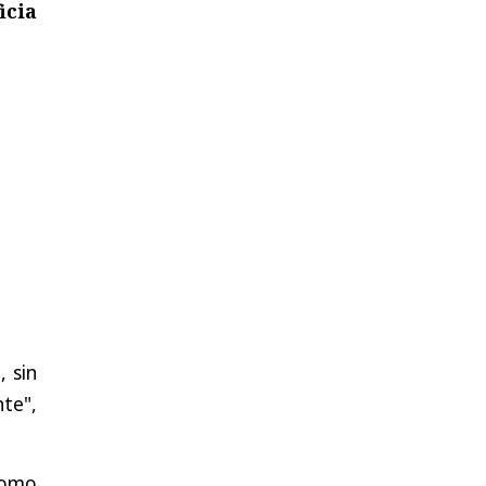
icia
 sin
te",
como