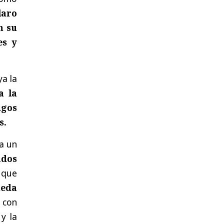
laro
n su
es y
ya la
a la
igos
s.
a un
ados
 que
ueda
con
y la