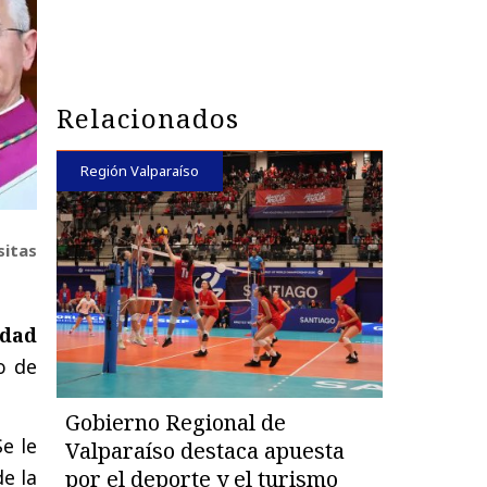
Relacionados
Región Valparaíso
sitas
idad
o de
Gobierno Regional de
e le
Valparaíso destaca apuesta
por el deporte y el turismo
de la