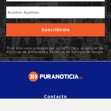
Contacto
editor@puranoticia.cl
Contáctanos