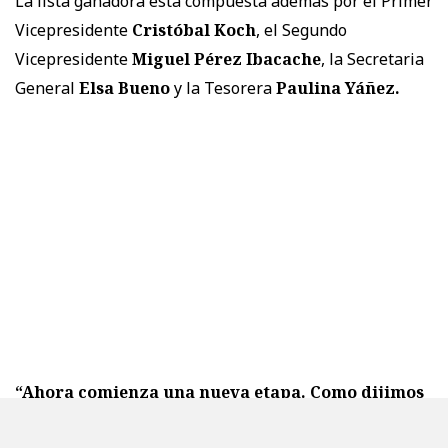
La lista ganadora está compuesta además por el Primer
Vicepresidente
Cristóbal Koch
, el Segundo
Vicepresidente
Miguel Pérez Ibacache
, la Secretaria
General
Elsa Bueno
y la Tesorera
Paulina Yáñez.
“Ahora comienza una nueva etapa. Como dijimos
en el cierre de campaña” agrego la flamante