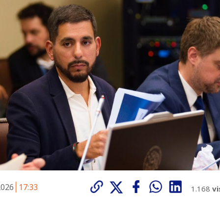
 2026
17:33
1.168
vi