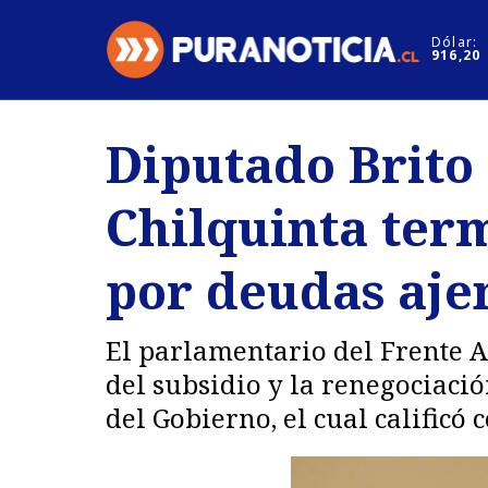
Click acá para ir directamente al contenido
Dólar:
916,20
Nacional
Espectáculo
Diputado Brito 
Regiones
Internacion
Chilquinta ter
Deportes
Motores
por deudas ajen
El parlamentario del Frente A
del subsidio y la renegociaci
del Gobierno, el cual calificó