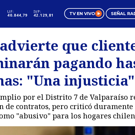
UF:
IVP:
TV EN VIVO
SEÑAL RA
40.844,79
42.129,81
s
Mundo Inmobiliario
Regi
advierte que client
al
Negocios
Tend
minarán pagando ha
Pura Mujer
Vide
as: "Una injusticia"
mplio por el Distrito 7 de Valparaíso 
ón de contratos, pero criticó durament
 como "abusivo" para los hogares chilen