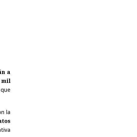
án a
 mil
 que
on la
atos
tiva