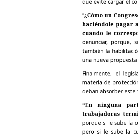
que evite cargar el c
“
¿Cómo un Congreso
haciéndole pagar a
cuando le corresp
denunciar, porque, s
también la habilitaci
una nueva propuesta 
Finalmente, el legis
materia de protección
deban absorber este t
“En ninguna part
trabajadoras term
porque si le sube la 
pero si le sube la c