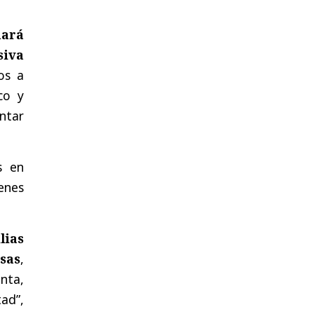
nará
siva
os a
co y
ntar
s en
enes
lias
sas
,
enta,
ad”,