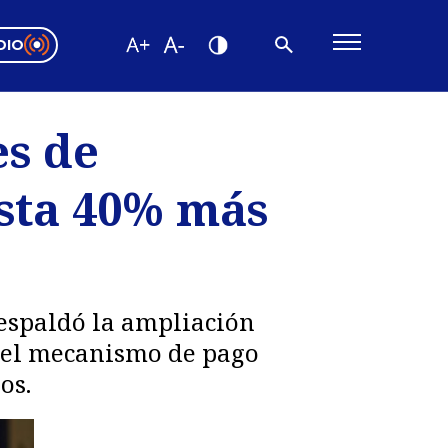
DIO
ón Valparaíso
Editorial
es de
encias
sta 40% más
os
respaldó la ampliación
e el mecanismo de pago
os.