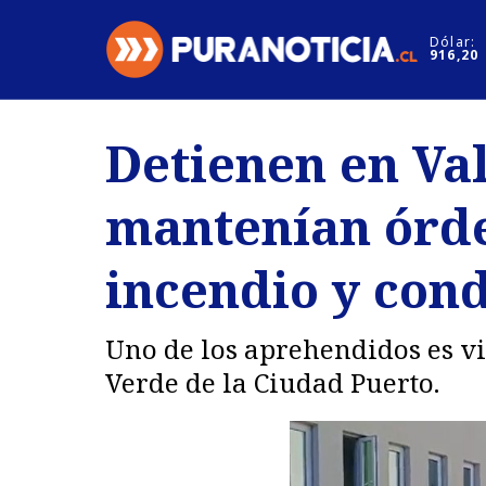
Click acá para ir directamente al contenido
Dólar:
916,20
Nacional
Espectáculo
Detienen en Va
Regiones
Internacion
mantenían órde
Deportes
Motores
incendio y con
Uno de los aprehendidos es vi
Verde de la Ciudad Puerto.