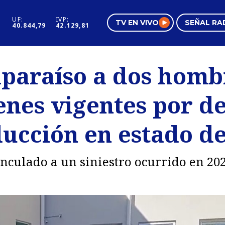
UF:
IVP:
TV EN VIVO
SEÑAL RA
40.844,79
42.129,81
s
Mundo Inmobiliario
Regi
lparaíso a dos homb
al
Negocios
Tend
nes vigentes por de
Pura Mujer
Vide
ducción en estado d
nculado a un siniestro ocurrido en 202