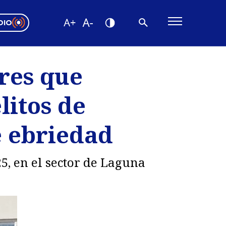
DIO
ón Valparaíso
Editorial
res que
encias
litos de
os
e ebriedad
5, en el sector de Laguna