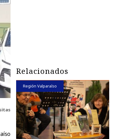
Relacionados
Región Valparaíso
sitas
aíso