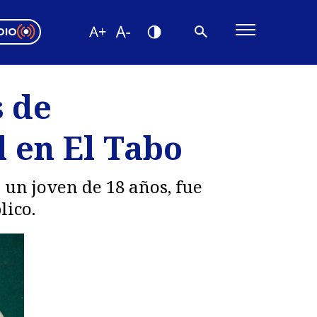
DIO
ón Valparaíso
Editorial
s de
encias
 en El Tabo
os
 un joven de 18 años, fue
lico.