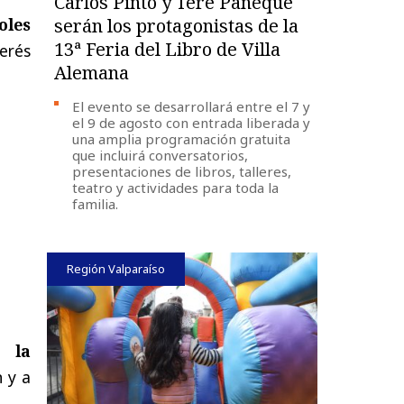
Carlos Pinto y Tere Paneque
oles
serán los protagonistas de la
13ª Feria del Libro de Villa
erés
Alemana
El evento se desarrollará entre el 7 y
el 9 de agosto con entrada liberada y
una amplia programación gratuita
que incluirá conversatorios,
presentaciones de libros, talleres,
teatro y actividades para toda la
familia.
Región Valparaíso
n la
n y a