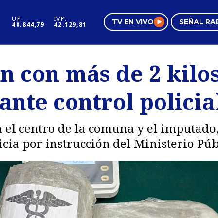
UF:
IVP:
TV EN VIVO
SEÑAL RA
40.844,79
42.129,81
s
Mundo Inmobiliario
Regi
n con más de 2 kilo
al
Negocios
Tend
nte control policial
Pura Mujer
Vide
 el centro de la comuna y el imputado,
icia por instrucción del Ministerio Púb