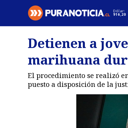
Click acá para ir directamente al contenido
Dólar:
916,20
Nacional
Espectáculo
Detienen a jove
Regiones
Internacion
marihuana dura
Deportes
Motores
El procedimiento se realizó en
puesto a disposición de la just