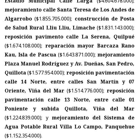
Estadio Municipal Calle Larga
($4.604.678.000);
mejoramiento calle Santa Teresa de Los Andes de
Algarrobo
($1.855.705.000);
construcción de Posta
de Salud Rural Lliu Lliu, Limache
($1.831.143.000);
reposición pavimento calle La Serena, Quilpué
($1.674.108.000);
reparación mayor Barcaza Rano
Kau, Isla de Pascua
($1.643.871.000);
mejoramiento
Plaza Manuel Rodríguez y Av. Dueñas, San Pedro,
Quillota
($1.577.954.000);
reposición pavimentación
calle 14 Norte, entre calles San Martín y 07
Oriente, Viña del Mar
($1.514.776.000);
reposición
pavimentación calle 13 Norte, entre calle 01
Poniente y subida Quillota, Viña del Mar
($1.224.839.000); y
mejoramiento del Sistema de
Agua Potable Rural Villa Lo Campo, Panquehue
($1.152.354.000).