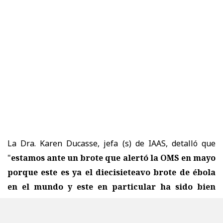
La Dra. Karen Ducasse, jefa (s) de IAAS, detalló que
"
estamos ante un brote que alertó la OMS en mayo
porque este es ya el diecisieteavo brote de ébola
en el mundo y este en particular ha sido bien
importante en número y con una alta taza de
letalidad y lo importante es que no tiene ni