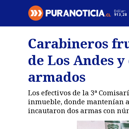
Click acá para ir directamente al contenido
Dólar:
913,28
Nacional
Espectáculo
Carabineros fru
Regiones
Internacion
de Los Andes y 
Deportes
Motores
armados
Los efectivos de la 3ª Comisar
inmueble, donde mantenían a 
incautaron dos armas con núm