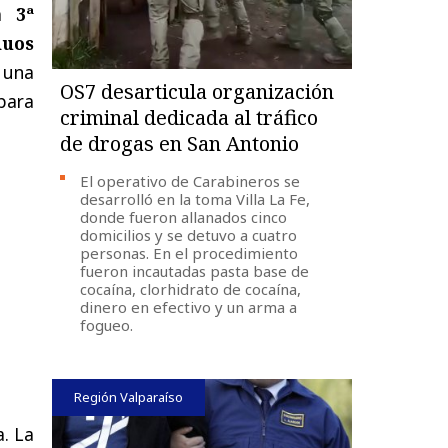
la
3ª
duos
 una
OS7 desarticula organización
 para
criminal dedicada al tráfico
de drogas en San Antonio
El operativo de Carabineros se
desarrolló en la toma Villa La Fe,
donde fueron allanados cinco
domicilios y se detuvo a cuatro
personas. En el procedimiento
fueron incautadas pasta base de
cocaína, clorhidrato de cocaína,
dinero en efectivo y un arma a
fogueo.
Región Valparaíso
a. La