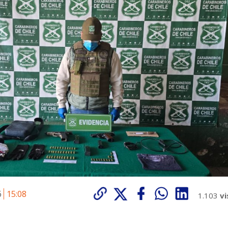
6
15:08
1.103
vi