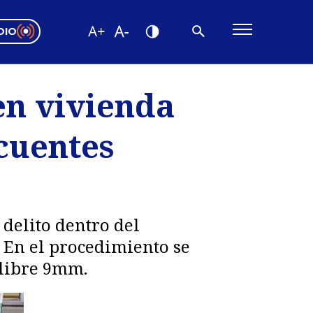
DIO
ón Valparaíso
Editorial
en vivienda
encias
ncuentes
os
 delito dentro del
 En el procedimiento se
alibre 9mm.