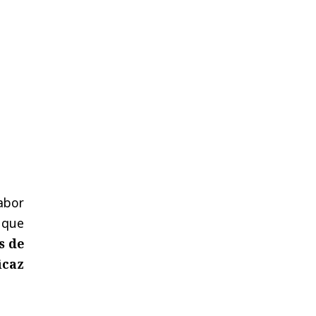
abor
 que
s de
icaz