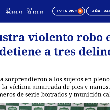
UF:
IVP:
TV EN VIVO
SEÑAL RA
40.844,79
42.129,81
s
Mundo Inmobiliario
Regi
stra violento robo 
al
Negocios
Tend
detiene a tres deli
Pura Mujer
Vide
ía sorprendieron a los sujetos en pleno
la víctima amarrada de pies y manos.
eros de serie borrados y munición c